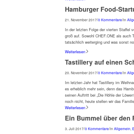
Hamburger Food-Start
/
/
21. November 2017
0 Kommentare
in
All
In der letzten Folge der vierten Staffe
groß auf. Sowohl CHEF.ONE als auch Ta
tatsächlich weiterging und was sonst no
Weiterlesen
Tastillery auf einen S
/
/
20. November 2017
0 Kommentare
in
All
Im letzten Jahr hat Tastillery im Weihn
es erheblich mehr sein, denn das Hamb
seinen Auftritt bei „Die Höhle der Löwe
noch nicht, heute stellen wir das Famil
Weiterlesen
Ein Bummel über den 
/
/
3. Juli 2017
0 Kommentare
in
Allgemein
,