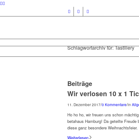
Schlagwortarchiv für: Tastillery
Beiträge
Wir verlosen 10 x 1 Ti
/
/
11. Dezember 2017
0 Kommentare
in
All
Ho ho ho, wir freuen uns schon mächti
betahaus Hamburg! Da geteilte Freude be
diese ganz besondere Weihnachtsfeier. W
Weiterlesen