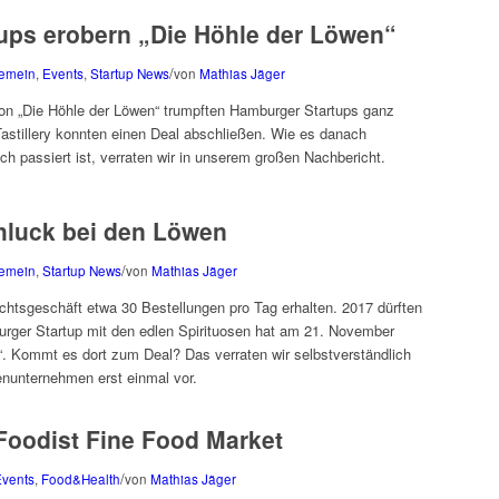
ups erobern „Die Höhle der Löwen“
/
gemein
,
Events
,
Startup News
von
Mathias Jäger
l von „Die Höhle der Löwen“ trumpften Hamburger Startups ganz
stillery konnten einen Deal abschließen. Wie es danach
ch passiert ist, verraten wir in unserem großen Nachbericht.
chluck bei den Löwen
/
gemein
,
Startup News
von
Mathias Jäger
achtsgeschäft etwa 30 Bestellungen pro Tag erhalten. 2017 dürften
urger Startup mit den edlen Spirituosen hat am 21. November
n“. Kommt es dort zum Deal? Das verraten wir selbstverständlich
ienunternehmen erst einmal vor.
Foodist Fine Food Market
/
Events
,
Food&Health
von
Mathias Jäger