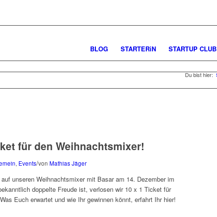
BLOG
STARTERiN
STARTUP CLUB
Du bist hier:
cket für den Weihnachtsmixer!
/
gemein
,
Events
von
Mathias Jäger
g auf unseren Weihnachtsmixer mit Basar am 14. Dezember im
kanntlich doppelte Freude ist, verlosen wir 10 x 1 Ticket für
as Euch erwartet und wie Ihr gewinnen könnt, erfahrt Ihr hier!