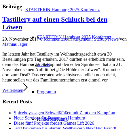
Beiträge
STARTERiN Hamburg 2025 Konferenz
Tastillery auf einen Schluck bei den
Löwen
STARTERiN Hamburg 2025 Konferenz
20. November 2017
/
0 Kommentare
/
in
Allgemein
,
Startup News
/
von
Mathias Jäger
Im letzten Jahr hat Tastillery im Weihnachtsgeschäft etwa 30
Bestellungen pro Tag erhalten. 2017 dürften es erheblich mehr sein,
Tickets
denn das Hamburger Startup mit den edlen Spirituosen hat am 21.
November seinen Auftritt bei „Die Höhle der Löwen“. Kommt es
dort zum Deal? Das verraten wir selbstverständlich noch nicht,
heute stellen wir das Familienunternehmen erst einmal vor.
Weiterlesen
Programm
Recent Posts
Spiceboys sagen Schweißfüßen mit Zimt den Kampf an
Neue Services für Startups in Hamburg!
Kinderbetreuung
Diese fünf Projekte fördert Games Lift 2026
Jetzt bewerben für Startup-Wettbewerb Next Big Brand!