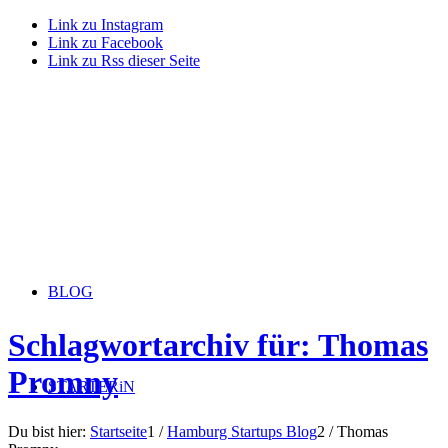
Link zu Instagram
Link zu Facebook
Link zu Rss dieser Seite
BLOG
Schlagwortarchiv für: Thomas
Promny
STARTERiN
Du bist hier:
Startseite
1
/
Hamburg Startups Blog
2
/
Thomas