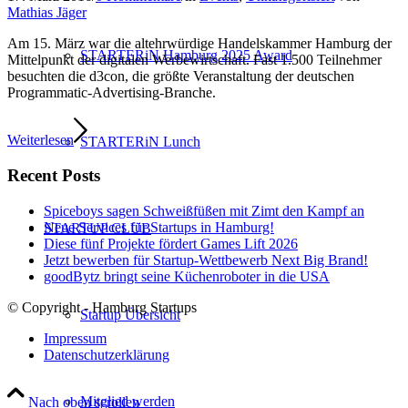
Mathias Jäger
Am 15. März war die altehrwürdige Handelskammer Hamburg der
STARTERiN Hamburg 2025 Award
Mittelpunkt der digitalen Werbewirtschaft. Fast 1.500 Teilnehmer
besuchten die d3con, die größte Veranstaltung der deutschen
Programmatic-Advertising-Branche.
Weiterlesen
STARTERiN Lunch
Recent Posts
Spiceboys sagen Schweißfüßen mit Zimt den Kampf an
Neue Services für Startups in Hamburg!
STARTUP CLUB
Diese fünf Projekte fördert Games Lift 2026
Jetzt bewerben für Startup-Wettbewerb Next Big Brand!
goodBytz bringt seine Küchenroboter in die USA
© Copyright - Hamburg Startups
Startup Übersicht
Impressum
Datenschutzerklärung
Mitglied werden
Nach oben scrollen