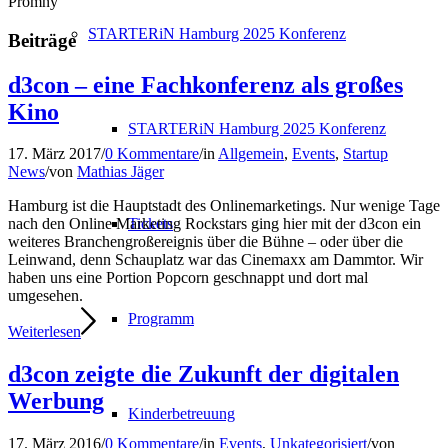
Promny
STARTERiN Hamburg 2025 Konferenz
Beiträge
d3con – eine Fachkonferenz als großes
Kino
STARTERiN Hamburg 2025 Konferenz
17. März 2017
/
0 Kommentare
/
in
Allgemein
,
Events
,
Startup
News
/
von
Mathias Jäger
Hamburg ist die Hauptstadt des Onlinemarketings. Nur wenige Tage
Tickets
nach den Online Marketing Rockstars ging hier mit der d3con ein
weiteres Branchengroßereignis über die Bühne – oder über die
Leinwand, denn Schauplatz war das Cinemaxx am Dammtor. Wir
haben uns eine Portion Popcorn geschnappt und dort mal
umgesehen.
Programm
Weiterlesen
d3con zeigte die Zukunft der digitalen
Werbung
Kinderbetreuung
17. März 2016
/
0 Kommentare
/
in
Events
,
Unkategorisiert
/
von