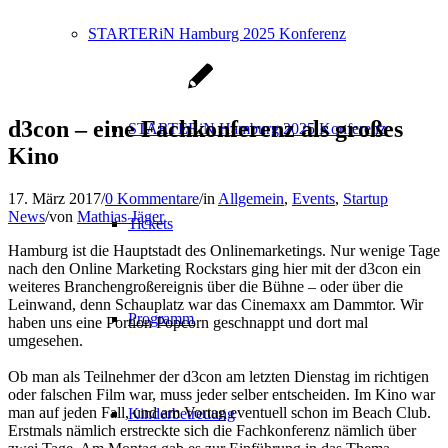
STARTERiN Hamburg 2025 Konferenz
d3con – eine Fachkonferenz als großes
STARTERiN Hamburg 2025 Konferenz
Kino
17. März 2017
/
0 Kommentare
/
in
Allgemein
,
Events
,
Startup
News
/
von
Mathias Jäger
Tickets
Hamburg ist die Hauptstadt des Onlinemarketings. Nur wenige Tage
nach den Online Marketing Rockstars ging hier mit der d3con ein
weiteres Branchengroßereignis über die Bühne – oder über die
Leinwand, denn Schauplatz war das Cinemaxx am Dammtor. Wir
Programm
haben uns eine Portion Popcorn geschnappt und dort mal
umgesehen.
Ob man als Teilnehmer der d3con am letzten Dienstag im richtigen
oder falschen Film war, muss jeder selber entscheiden. Im Kino war
man auf jeden Fall, und am Vortag eventuell schon im Beach Club.
Kinderbetreuung
Erstmals nämlich erstreckte sich die Fachkonferenz nämlich über