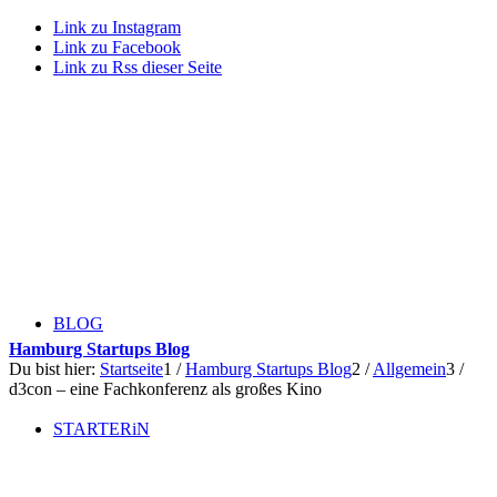
Link zu Instagram
Link zu Facebook
Link zu Rss dieser Seite
BLOG
Hamburg Startups Blog
Du bist hier:
Startseite
1
/
Hamburg Startups Blog
2
/
Allgemein
3
/
d3con – eine Fachkonferenz als großes Kino
STARTERiN