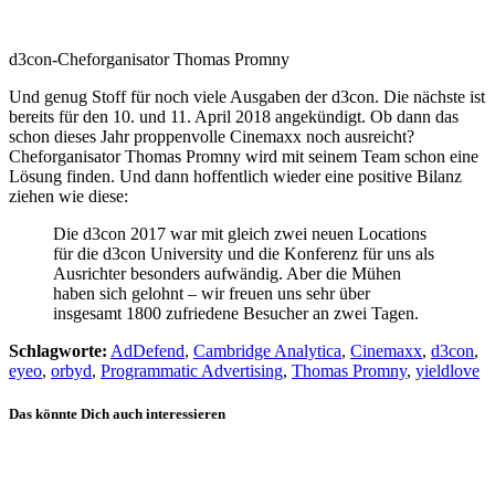
d3con-Cheforganisator Thomas Promny
Und genug Stoff für noch viele Ausgaben der d3con. Die nächste ist
bereits für den 10. und 11. April 2018 angekündigt. Ob dann das
schon dieses Jahr proppenvolle Cinemaxx noch ausreicht?
Cheforganisator Thomas Promny wird mit seinem Team schon eine
Lösung finden. Und dann hoffentlich wieder eine positive Bilanz
ziehen wie diese:
Die d3con 2017 war mit gleich zwei neuen Locations
für die d3con University und die Konferenz für uns als
Ausrichter besonders aufwändig. Aber die Mühen
haben sich gelohnt – wir freuen uns sehr über
insgesamt 1800 zufriedene Besucher an zwei Tagen.
Schlagworte:
AdDefend
,
Cambridge Analytica
,
Cinemaxx
,
d3con
,
eyeo
,
orbyd
,
Programmatic Advertising
,
Thomas Promny
,
yieldlove
Das könnte Dich auch interessieren