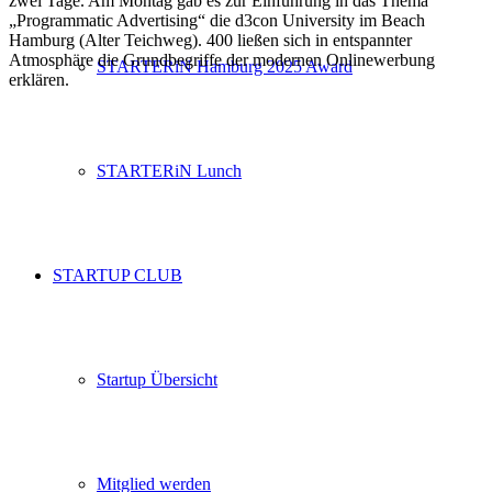
zwei Tage. Am Montag gab es zur Einführung in das Thema
„Programmatic Advertising“ die d3con University im Beach
Hamburg (Alter Teichweg). 400 ließen sich in entspannter
Atmosphäre die Grundbegriffe der modernen Onlinewerbung
STARTERiN Hamburg 2025 Award
erklären.
STARTERiN Lunch
STARTUP CLUB
Startup Übersicht
Mitglied werden