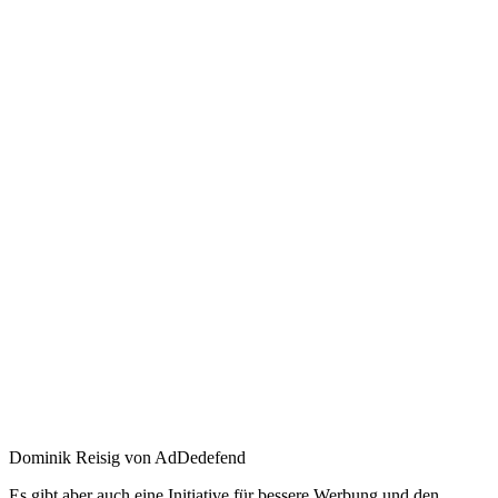
Dominik Reisig von AdDedefend
Es gibt aber auch eine Initiative für bessere Werbung und den