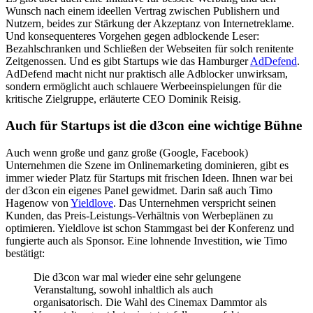
Wunsch nach einem ideellen Vertrag zwischen Publishern und
Nutzern, beides zur Stärkung der Akzeptanz von Internetreklame.
Und konsequenteres Vorgehen gegen adblockende Leser:
Bezahlschranken und Schließen der Webseiten für solch renitente
Zeitgenossen. Und es gibt Startups wie das Hamburger
AdDefend
.
AdDefend macht nicht nur praktisch alle Adblocker unwirksam,
sondern ermöglicht auch schlauere Werbeeinspielungen für die
kritische Zielgruppe, erläuterte CEO Dominik Reisig.
Auch für Startups ist die d3con eine wichtige Bühne
Auch wenn große und ganz große (Google, Facebook)
Unternehmen die Szene im Onlinemarketing dominieren, gibt es
immer wieder Platz für Startups mit frischen Ideen. Ihnen war bei
der d3con ein eigenes Panel gewidmet. Darin saß auch Timo
Hagenow von
Yieldlove
. Das Unternehmen verspricht seinen
Kunden, das Preis-Leistungs-Verhältnis von Werbeplänen zu
optimieren. Yieldlove ist schon Stammgast bei der Konferenz und
fungierte auch als Sponsor. Eine lohnende Investition, wie Timo
bestätigt:
Die d3con war mal wieder eine sehr gelungene
Veranstaltung, sowohl inhaltlich als auch
organisatorisch. Die Wahl des Cinemax Dammtor als