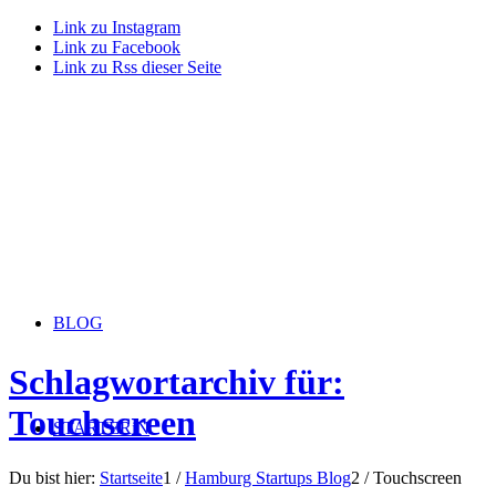
Link zu Instagram
Link zu Facebook
Link zu Rss dieser Seite
BLOG
Schlagwortarchiv für:
Touchscreen
STARTERiN
Du bist hier:
Startseite
1
/
Hamburg Startups Blog
2
/
Touchscreen