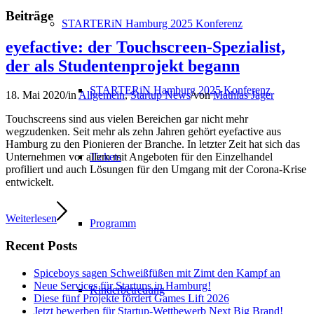
Beiträge
STARTERiN Hamburg 2025 Konferenz
eyefactive: der Touchscreen-Spezialist,
der als Studentenprojekt begann
STARTERiN Hamburg 2025 Konferenz
18. Mai 2020
/
in
Allgemein
,
Startup News
/
von
Mathias Jäger
Touchscreens sind aus vielen Bereichen gar nicht mehr
wegzudenken. Seit mehr als zehn Jahren gehört eyefactive aus
Hamburg zu den Pionieren der Branche. In letzter Zeit hat sich das
Tickets
Unternehmen vor allem mit Angeboten für den Einzelhandel
profiliert und auch Lösungen für den Umgang mit der Corona-Krise
entwickelt.
Weiterlesen
Programm
Recent Posts
Spiceboys sagen Schweißfüßen mit Zimt den Kampf an
Neue Services für Startups in Hamburg!
Kinderbetreuung
Diese fünf Projekte fördert Games Lift 2026
Jetzt bewerben für Startup-Wettbewerb Next Big Brand!