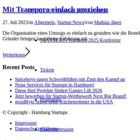
Mit Transporo einfach umziehen
STARTERiN Hamburg 2025 Konferenz
27. Juli 2023
/
in
Allgemein
,
Startup News
/
von
Mathias Jäger
Die Organisation eines Umzugs so einfach zu gestalten wie die Bestell
Gründer bringen langjährige Erfahrung mit.
STARTERiN Hamburg 2025 Konferenz
Weiterlesen
Recent Posts
Tickets
Spiceboys sagen Schweißfüßen mit Zimt den Kampf an
Neue Services für Startups in Hamburg!
Diese fünf Projekte fördert Games Lift 2026
Jetzt bewerben für Startup-Wettbewerb Next Big Brand!
Programm
goodBytz bringt seine Küchenroboter in die USA
© Copyright - Hamburg Startups
Impressum
Datenschutzerklärung
Kinderbetreuung