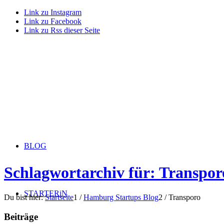
Link zu Instagram
Link zu Facebook
Link zu Rss dieser Seite
BLOG
Schlagwortarchiv für: Transpor
STARTERiN
Du bist hier:
Startseite
1
/
Hamburg Startups Blog
2
/
Transporo
Beiträge