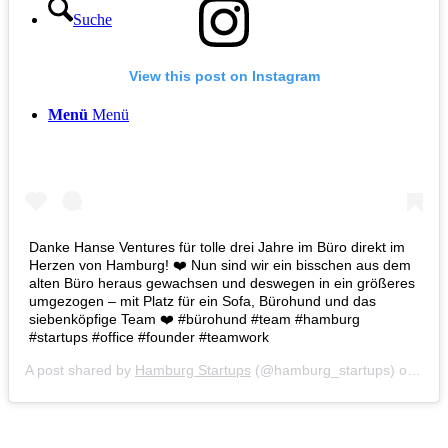
Suche
View this post on Instagram
Menü
Menü
Danke Hanse Ventures für tolle drei Jahre im Büro direkt im
Herzen von Hamburg! ❤️ Nun sind wir ein bisschen aus dem
alten Büro heraus gewachsen und deswegen in ein größeres
umgezogen – mit Platz für ein Sofa, Bürohund und das
siebenköpfige Team ❤️ #bürohund #team #hamburg
#startups #office #founder #teamwork
A post shared by
Hamburg Startups
(@hamburg_startups) on
Dec 