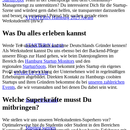
Managemengt zu unterstützen? Du interessierst Dich für die Startup-
Szene und würdest gern dabei helfen, sie transparenter darzustellen
und besser zu vernetzen? Prima! Wir suchen gerade einen
STARTERiN Hamburg 2025 Award
Werkstudenten (m/w)!
Was Du alles erleben kannst
STARTERiN Lunch
Werde Teil unseres Teams und lerne Deutschlands Gründer kennen!
Als Werkstudent kannst Du uns ebenso bei der Backend-Pflege
unserer Blogs zur Hand gehen, wie beim Datenjonglieren im
Bereich des
Hamburg Startup Monitors
und den
regionalen
StartupSpots
. Hier bekommt jedes Startup ein eigenes
Profil und die Entwicklung der Unternehmen wird in regelmäßigen
STARTUP CLUB
Erhebungen abgebildet. Direkten Kontakt zu Hamburgs coolsten
Startups und ihren Gründern bekommst du bei
unseren zahlreichen
Events
, die wir veranstalten und bei denen Du dabei sein wirst.
Welche Superkräfte musst Du
Startup Übersicht
mitbringen?
Wie stellen wir uns unseren Werkstudenten-Superhero vor?
Optimalerweise bist du Studentin oder Student in den Bereichen
Mitglied werden