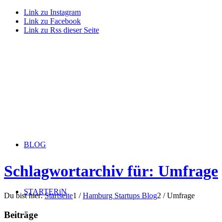
Link zu Instagram
Link zu Facebook
Link zu Rss dieser Seite
BLOG
Schlagwortarchiv für: Umfrage
STARTERiN
Du bist hier:
Startseite
1
/
Hamburg Startups Blog
2
/
Umfrage
Beiträge