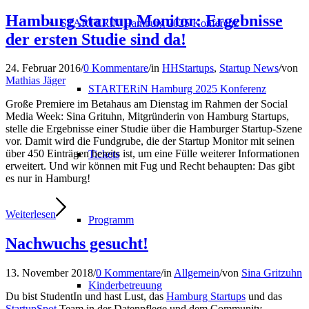
Hamburg Startup Monitor: Ergebnisse
STARTERiN Hamburg 2025 Konferenz
der ersten Studie sind da!
24. Februar 2016
/
0 Kommentare
/
in
HHStartups
,
Startup News
/
von
Mathias Jäger
STARTERiN Hamburg 2025 Konferenz
Große Premiere im Betahaus am Dienstag im Rahmen der Social
Media Week: Sina Grituhn, Mitgründerin von Hamburg Startups,
stelle die Ergebnisse einer Studie über die Hamburger Startup-Szene
vor. Damit wird die Fundgrube, die der Startup Monitor mit seinen
über 450 Einträgen bereits ist, um eine Fülle weiterer Informationen
Tickets
erweitert. Und wir können mit Fug und Recht behaupten: Das gibt
es nur in Hamburg!
Weiterlesen
Programm
Nachwuchs gesucht!
13. November 2018
/
0 Kommentare
/
in
Allgemein
/
von
Sina Gritzuhn
Kinderbetreuung
Du bist StudentIn und hast Lust, das
Hamburg Startups
und das
StartupSpot
Team in der Datenpflege und dem Community-