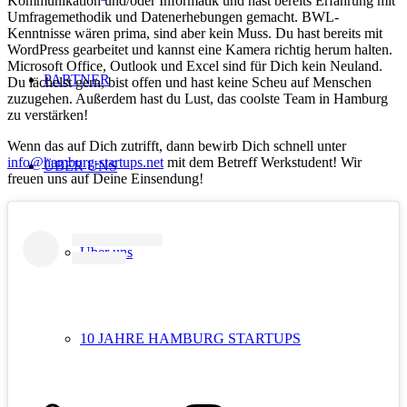
Kommunikation und/oder Informatik und hast bereits Erfahrung mit
Umfragemethodik und Datenerhebungen gemacht. BWL-
Kenntnisse wären prima, sind aber kein Muss. Du hast bereits mit
WordPress gearbeitet und kannst eine Kamera richtig herum halten.
Microsoft Office, Outlook und Excel sind für Dich kein Neuland.
PARTNER
Du lächelst gern, bist offen und hast keine Scheu auf Menschen
zuzugehen. Außerdem hast du Lust, das coolste Team in Hamburg
zu verstärken!
Wenn das auf Dich zutrifft, dann bewirb Dich schnell unter
info@hamburg-startups.net
mit dem Betreff Werkstudent! Wir
ÜBER UNS
freuen uns auf Deine Einsendung!
Über uns
10 JAHRE HAMBURG STARTUPS