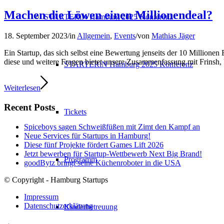
Machen die Löwen einen Millionendeal?
STARTERiN Hamburg 2025 Konferenz
18. September 2023
/
in
Allgemein
,
Events
/
von
Mathias Jäger
Ein Startup, das sich selbst eine Bewertung jenseits der 10 Millionen 
diese und weitere Fragen bietet unsere Zusammenfassung mit Frinsh,
STARTERiN Hamburg 2025 Konferenz
Weiterlesen
Recent Posts
Tickets
Spiceboys sagen Schweißfüßen mit Zimt den Kampf an
Neue Services für Startups in Hamburg!
Diese fünf Projekte fördert Games Lift 2026
Jetzt bewerben für Startup-Wettbewerb Next Big Brand!
Programm
goodBytz bringt seine Küchenroboter in die USA
© Copyright - Hamburg Startups
Impressum
Datenschutzerklärung
Kinderbetreuung