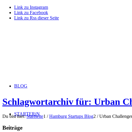
Link zu Instagram
Link zu Facebook
Link zu Rss dieser Seite
BLOG
Schlagwortarchiv für: Urban C
STARTERiN
Du bist hier:
Startseite
1
/
Hamburg Startups Blog
2
/
Urban Challenge
Beiträge