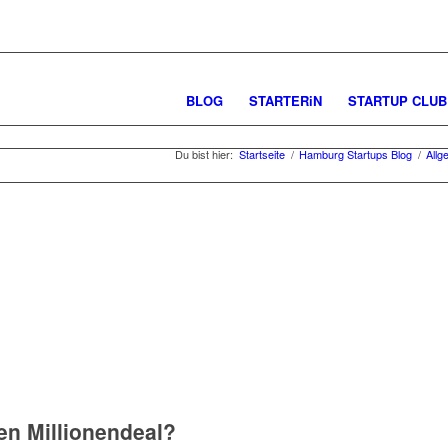
BLOG
STARTERiN
STARTUP CLUB
Du bist hier:
Startseite
/
Hamburg Startups Blog
/
Allg
n Millionendeal?