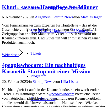
Kluuf – vegane Hautpflege für Männer
STARTERiN Hamburg 2025 Konferenz
6. November 2023
/
in
Allgemein
,
Startup News
/
von
Mathias Jäger
Vom Finanzmanager zum Experten für Hautpflege – das ist die
Geschichte von Florian Wilhelm und seinem Startup Kluuf. Als
STARTERiN Hamburg 2025 Konferenz
Zielgruppe hat er dabei Männer im Visier, die sich verstärkt für
Kosmetik interessieren. Und Gutes tun will er mit seinen veganen
Produkten auch noch.
Tickets
Weiterlesen
4peoplewhocare: Ein nachhaltiges
Kosmetik-Startup mit einer Mission
Programm
20. Februar 2023
/
in
Startup News
/
von
Lilia Lisina
Nachhaltigkeit ist auch in der Kosmetikindustrie ein wachsender
Trend. Das Hamburger Startup
4peoplewhocare
bietet eine Reihe
von natürlichen, plastikfreien und nachfüllbaren Kosmetikartikeln
Kinderbetreuung
an, die sowohl die Umwelt als auch die Haut schützen. Wie das
Unternehmen entstanden ist und welche Produkte es anbietet, erfahrt