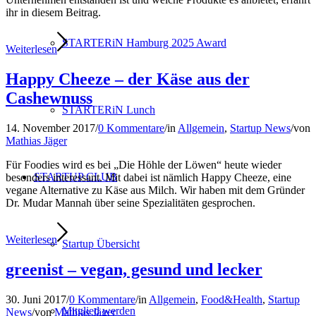
ihr in diesem Beitrag.
STARTERiN Hamburg 2025 Award
Weiterlesen
Happy Cheeze – der Käse aus der
Cashewnuss
STARTERiN Lunch
14. November 2017
/
0 Kommentare
/
in
Allgemein
,
Startup News
/
von
Mathias Jäger
Für Foodies wird es bei „Die Höhle der Löwen“ heute wieder
STARTUP CLUB
besonders interessant. Mit dabei ist nämlich Happy Cheeze, eine
vegane Alternative zu Käse aus Milch. Wir haben mit dem Gründer
Dr. Mudar Mannah über seine Spezialitäten gesprochen.
Weiterlesen
Startup Übersicht
greenist – vegan, gesund und lecker
30. Juni 2017
/
0 Kommentare
/
in
Allgemein
,
Food&Health
,
Startup
Mitglied werden
News
/
von
Mathias Jäger