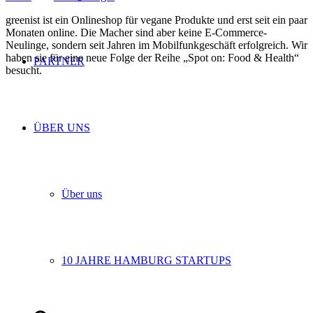
greenist ist ein Onlineshop für vegane Produkte und erst seit ein paar
Monaten online. Die Macher sind aber keine E-Commerce-
Neulinge, sondern seit Jahren im Mobilfunkgeschäft erfolgreich. Wir
haben sie für eine neue Folge der Reihe „Spot on: Food & Health“
PARTNER
besucht.
ÜBER UNS
Über uns
10 JAHRE HAMBURG STARTUPS