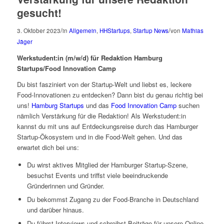
gesucht!
/
/
3. Oktober 2023
in
Allgemein
,
HHStartups
,
Startup News
von
Mathias
Jäger
Werkstudent:in (m/w/d) für Redaktion Hamburg
Startups/Food Innovation Camp
Du bist fasziniert von der Startup-Welt und liebst es, leckere
Food-Innovationen zu entdecken? Dann bist du genau richtig bei
uns!
Hamburg Startups
und das
Food Innovation Camp
suchen
nämlich Verstärkung für die Redaktion! Als Werkstudent:in
kannst du mit uns auf Entdeckungsreise durch das Hamburger
Startup-Ökosystem und in die Food-Welt gehen. Und das
erwartet dich bei uns:
Du wirst aktives Mitglied der Hamburger Startup-Szene,
besuchst Events und triffst viele beeindruckende
Gründerinnen und Gründer.
Du bekommst Zugang zu der Food-Branche in Deutschland
und darüber hinaus.
Du führst Interviews und schreibst Beiträge für unsere Online-