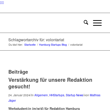
Schlagwortarchiv für: volontariat
Du bist hier:
Startseite
/
Hamburg Startups Blog
/
volontariat
Beiträge
Verstärkung für unsere Redaktion
gesucht!
/
/
24. Januar 2024
in
Allgemein
,
HHStartups
,
Startup News
von
Mathias
Jäger
Werkstudent:in (m/w/d) für Redaktion Hamburg