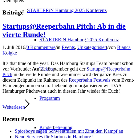
Mediapreis
STARTERiN Hamburg 2025 Konferenz
Beiträge
Startups@Reeperbahn Pitch: Ab in die
vierte Runde!
STARTERiN Hamburg 2025 Konferenz
1. Juli 2016
/
0 Kommentare
/
in
Events
,
Unkategorisiert
/
von
Bianca
Koigke
It’s that time of the year! Das Hamburg Startups Team brennt schon
Tickets
vor Vorfreude: Am 21. September geht der
Startups@Reeperbahn
Pitch
in die vierte Runde und wie immer wird der ganze Kiez zu
diesem Zeitpunkt im Rahmen des
Reeperbahn Festivals
vom Event-
Flair eingenommen sein. Liebend gern organisieren wir DAS
Hamburger Pitchevent auch in diesem Jahr wieder für Euch!
Programm
Weiterlesen
Recent Posts
Kinderbetreuung
Spiceboys sagen Schweißfüßen mit Zimt den Kampf an
Neue Services für Startups in Hamburg!