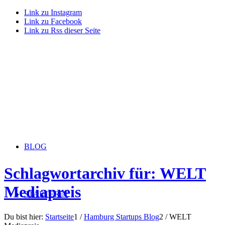
Link zu Instagram
Link zu Facebook
Link zu Rss dieser Seite
BLOG
Schlagwortarchiv für: WELT
Mediapreis
STARTERiN
Du bist hier:
Startseite
1
/
Hamburg Startups Blog
2
/
WELT