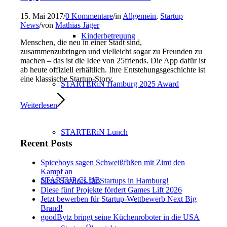
15. Mai 2017
/
0 Kommentare
/
in
Allgemein
,
Startup
News
/
von
Mathias Jäger
Kinderbetreuung
Menschen, die neu in einer Stadt sind,
zusammenzubringen und vielleicht sogar zu Freunden zu
machen – das ist die Idee von 25friends. Die App dafür ist
ab heute offiziell erhältlich. Ihre Entstehungsgeschichte ist
eine klassische Startup-Story.
STARTERiN Hamburg 2025 Award
Weiterlesen
STARTERiN Lunch
Recent Posts
Spiceboys sagen Schweißfüßen mit Zimt den
Kampf an
STARTUP CLUB
Neue Services für Startups in Hamburg!
Diese fünf Projekte fördert Games Lift 2026
Jetzt bewerben für Startup-Wettbewerb Next Big
Brand!
goodBytz bringt seine Küchenroboter in die USA