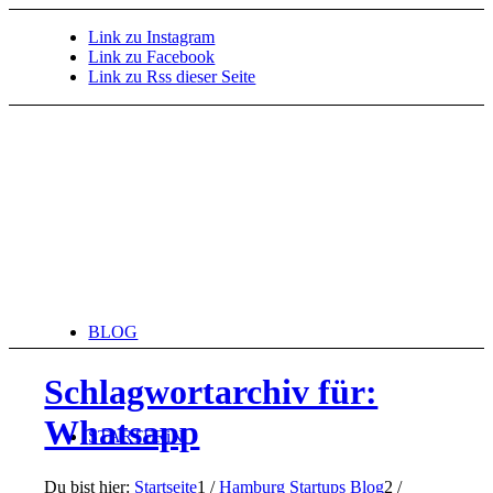
Link zu Instagram
Link zu Facebook
Link zu Rss dieser Seite
BLOG
Schlagwortarchiv für:
Whatsapp
STARTERiN
Du bist hier:
Startseite
1
/
Hamburg Startups Blog
2
/