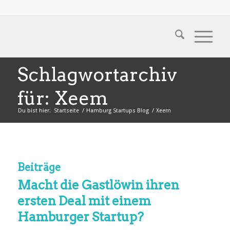
Schlagwortarchiv
für: Xeem
Du bist hier:
Startseite
/
Hamburg Startups Blog
/
Xeem
Beiträge
Macht die Gastlöwin ihren
ersten Deal mit einem
Hamburger Startup?