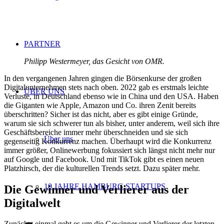
PARTNER
Philipp Westermeyer, das Gesicht von OMR.
In den vergangenen Jahren gingen die Börsenkurse der großen
Digitalunternehmen stets nach oben. 2022 gab es erstmals leichte
ÜBER UNS
Verluste, in Deutschland ebenso wie in China und den USA. Haben
die Giganten wie Apple, Amazon und Co. ihren Zenit bereits
überschritten? Sicher ist das nicht, aber es gibt einige Gründe,
warum sie sich schwerer tun als bisher, unter anderem, weil sich ihre
Geschäftsbereiche immer mehr überschneiden und sie sich
Über uns
gegenseitig Konkurrenz machen. Überhaupt wird die Konkurrenz
immer größer, Onlinewerbung fokussiert sich längst nicht mehr nur
auf Google und Facebook. Und mit TikTok gibt es einen neuen
Platzhirsch, der die kulturellen Trends setzt. Dazu später mehr.
10 JAHRE HAMBURG STARTUPS
Die Gewinner und Verlierer aus der
Digitalwelt
Zunächst einmal geht es um die Gewinner und Verlierer der letzten