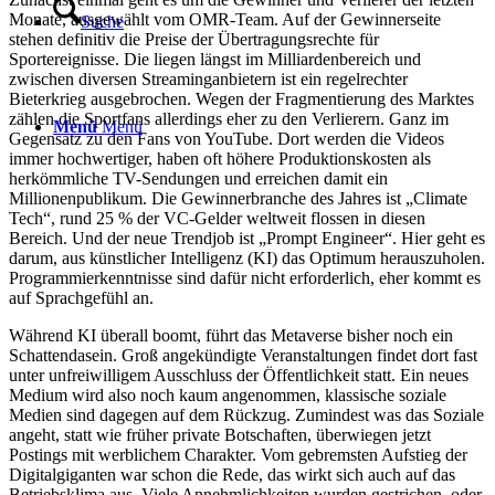
Monate, ausgewählt vom OMR-Team. Auf der Gewinnerseite
Suche
stehen definitiv die Preise der Übertragungsrechte für
Sportereignisse. Die liegen längst im Milliardenbereich und
zwischen diversen Streaminganbietern ist ein regelrechter
Bieterkrieg ausgebrochen. Wegen der Fragmentierung des Marktes
zählen die Sportfans allerdings eher zu den Verlierern. Ganz im
Menü
Menü
Gegensatz zu den Fans von YouTube. Dort werden die Videos
immer hochwertiger, haben oft höhere Produktionskosten als
herkömmliche TV-Sendungen und erreichen damit ein
Millionenpublikum. Die Gewinnerbranche des Jahres ist „Climate
Tech“, rund 25 % der VC-Gelder weltweit flossen in diesen
Bereich. Und der neue Trendjob ist „Prompt Engineer“. Hier geht es
darum, aus künstlicher Intelligenz (KI) das Optimum herauszuholen.
Programmierkenntnisse sind dafür nicht erforderlich, eher kommt es
auf Sprachgefühl an.
Während KI überall boomt, führt das Metaverse bisher noch ein
Schattendasein. Groß angekündigte Veranstaltungen findet dort fast
unter unfreiwilligem Ausschluss der Öffentlichkeit statt. Ein neues
Medium wird also noch kaum angenommen, klassische soziale
Medien sind dagegen auf dem Rückzug. Zumindest was das Soziale
angeht, statt wie früher private Botschaften, überwiegen jetzt
Postings mit werblichem Charakter. Vom gebremsten Aufstieg der
Digitalgiganten war schon die Rede, das wirkt sich auch auf das
Betriebsklima aus. Viele Annehmlichkeiten wurden gestrichen, oder