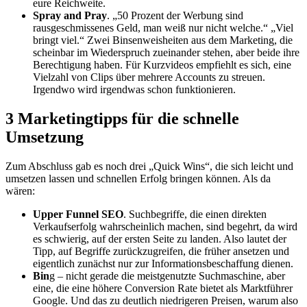
eure Reichweite.
Spray and Pray
. „50 Prozent der Werbung sind
rausgeschmissenes Geld, man weiß nur nicht welche.“ „Viel
bringt viel.“ Zwei Binsenweisheiten aus dem Marketing, die
scheinbar im Wiederspruch zueinander stehen, aber beide ihre
Berechtigung haben. Für Kurzvideos empfiehlt es sich, eine
Vielzahl von Clips über mehrere Accounts zu streuen.
Irgendwo wird irgendwas schon funktionieren.
3 Marketingtipps für die schnelle
Umsetzung
Zum Abschluss gab es noch drei „Quick Wins“, die sich leicht und
umsetzen lassen und schnellen Erfolg bringen können. Als da
wären:
Upper Funnel SEO
. Suchbegriffe, die einen direkten
Verkaufserfolg wahrscheinlich machen, sind begehrt, da wird
es schwierig, auf der ersten Seite zu landen. Also lautet der
Tipp, auf Begriffe zurückzugreifen, die früher ansetzen und
eigentlich zunächst nur zur Informationsbeschaffung dienen.
Bin
g – nicht gerade die meistgenutzte Suchmaschine, aber
eine, die eine höhere Conversion Rate bietet als Marktführer
Google. Und das zu deutlich niedrigeren Preisen, warum also