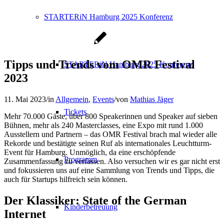
STARTERiN Hamburg 2025 Konferenz
Tipps und Trends vom OMR Festival
STARTERiN Hamburg 2025 Konferenz
2023
11. Mai 2023
/
in
Allgemein
,
Events
/
von
Mathias Jäger
Tickets
Mehr 70.000 Gäste, über 800 Speakerinnen und Speaker auf sieben
Bühnen, mehr als 240 Masterclasses, eine Expo mit rund 1.000
Ausstellern und Partnern – das OMR Festival brach mal wieder alle
Rekorde und bestätigte seinen Ruf als internationales Leuchtturm-
Event für Hamburg. Unmöglich, da eine erschöpfende
Programm
Zusammenfassung zu verfassen. Also versuchen wir es gar nicht erst
und fokussieren uns auf eine Sammlung von Trends und Tipps, die
auch für Startups hilfreich sein können.
Der Klassiker: State of the German
Kinderbetreuung
Internet