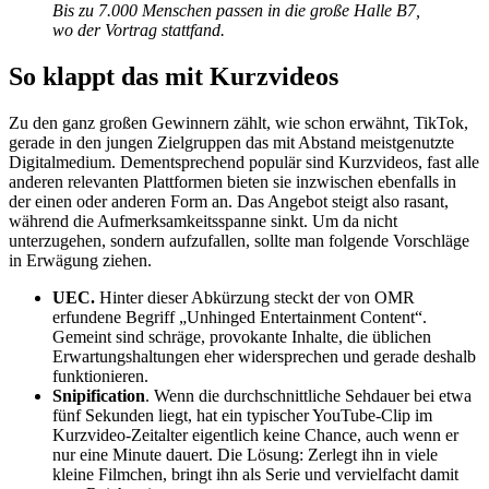
Bis zu 7.000 Menschen passen in die große Halle B7,
wo der Vortrag stattfand.
So klappt das mit Kurzvideos
Zu den ganz großen Gewinnern zählt, wie schon erwähnt, TikTok,
gerade in den jungen Zielgruppen das mit Abstand meistgenutzte
Digitalmedium. Dementsprechend populär sind Kurzvideos, fast alle
anderen relevanten Plattformen bieten sie inzwischen ebenfalls in
der einen oder anderen Form an. Das Angebot steigt also rasant,
während die Aufmerksamkeitsspanne sinkt. Um da nicht
unterzugehen, sondern aufzufallen, sollte man folgende Vorschläge
in Erwägung ziehen.
UEC.
Hinter dieser Abkürzung steckt der von OMR
erfundene Begriff „Unhinged Entertainment Content“.
Gemeint sind schräge, provokante Inhalte, die üblichen
Erwartungshaltungen eher widersprechen und gerade deshalb
funktionieren.
Snipification
. Wenn die durchschnittliche Sehdauer bei etwa
fünf Sekunden liegt, hat ein typischer YouTube-Clip im
Kurzvideo-Zeitalter eigentlich keine Chance, auch wenn er
nur eine Minute dauert. Die Lösung: Zerlegt ihn in viele
kleine Filmchen, bringt ihn als Serie und vervielfacht damit