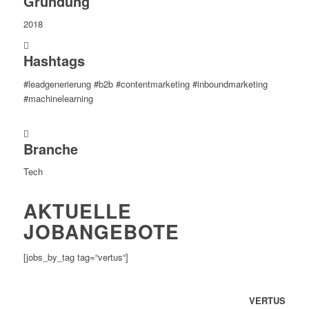
Gründung
2018
Hashtags
#leadgenerierung #b2b #contentmarketing #inboundmarketing
#machinelearning
Branche
Tech
AKTUELLE
JOBANGEBOTE
[jobs_by_tag tag=“vertus“]
VERTUS