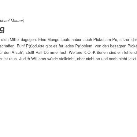
ichael Maurer)
ng
sich Mittel dagegen. Eine Menge Leute haben auch Pickel am Po, sitzen dara
chaffen. Fünf P(r)odukte gibt es für jedes P(r)oblem, von den besagten Picke
r den Arsch“, stellt Ralf Dümmel fest. Weitere K.O.-Kriterien sind ein fehlend
t raus. Judith Williams würde vielleicht, aber nicht so und noch nicht jetzt