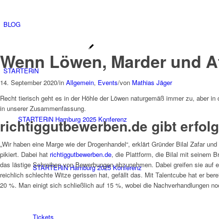
BLOG
Wenn Löwen, Marder und 
STARTERiN
14. September 2020
/
in
Allgemein
,
Events
/
von
Mathias Jäger
Recht tierisch geht es in der Höhle der Löwen naturgemäß immer zu, aber in 
in unserer Zusammenfassung.
STARTERiN Hamburg 2025 Konferenz
richtiggutbewerben.de gibt erfo
„Wir haben eine Marge wie der Drogenhandel“, erklärt Gründer Bilal Zafar und
pikiert. Dabei hat
richtiggutbewerben.de
, die Plattform, die Bilal mit seine
das lästige Schreiben von Bewerbungen abzunehmen. Dabei greifen sie auf ei
STARTERiN Hamburg 2025 Konferenz
reichlich schlechte Witze gerissen hat, gefällt das. Mit Talentcube hat er be
20 %. Man einigt sich schließlich auf 15 %, wobei die Nachverhandlungen no
Tickets