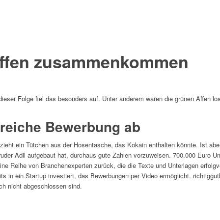
Affen zusammenkommen
dieser Folge fiel das besonders auf. Unter anderem waren die grünen Affen lo
lgreiche Bewerbung ab
 zieht ein Tütchen aus der Hosentasche, das Kokain enthalten könnte. Ist abe
m Bruder Adil aufgebaut hat, durchaus gute Zahlen vorzuweisen. 700.000 Euro 
ne Reihe von Branchenexperten zurück, die die Texte und Unterlagen erfolgve
reits in ein Startup investiert, das Bewerbungen per Video ermöglicht. richtig
ch nicht abgeschlossen sind.