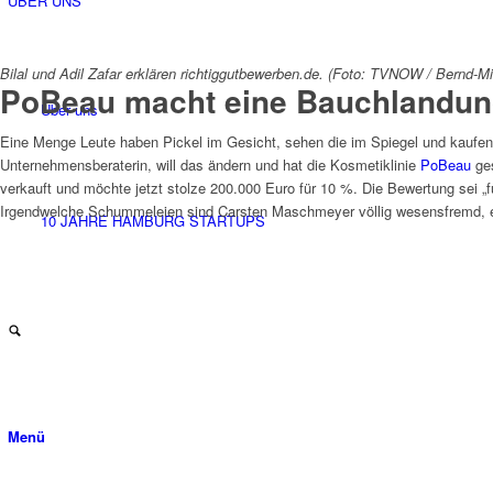
ÜBER UNS
Bilal und Adil Zafar erklären richtiggutbewerben.de. (Foto: TVNOW / Bernd-M
PoBeau macht eine Bauchlandu
Über uns
Eine Menge Leute haben Pickel im Gesicht, sehen die im Spiegel und kaufen 
Unternehmensberaterin, will das ändern und hat die Kosmetiklinie
PoBeau
ges
verkauft und möchte jetzt stolze 200.000 Euro für 10 %. Die Bewertung sei „fü
Irgendwelche Schummeleien sind Carsten Maschmeyer völlig wesensfremd, er is
10 JAHRE HAMBURG STARTUPS
Menü