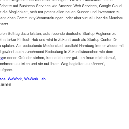
en Rabatte auf Business-Services wie Amazon Web Services, Google Cloud
 die Möglichkeit, sich mit potenziellen neuen Kunden und Investoren zu
hentlichen Community-Veranstaltungen, oder über virtuell über die Member-
netzt.
eren Beitrag dazu leisten, aufstrebende deutsche Startup-Regionen zu
t ein starker FinTech-Hub und wird in Zukunft auch als Startup-Center für
lle spielen. Als bedeutende Medienstadt besticht Hamburg immer wieder mit
nd gewinnt auch zunehmend Bedeutung in Zukunftsbranchen wie dem
vor denen Gründer stehen, kenne ich sehr gut. Ich freue mich darauf,
PS
ehmern zu teilen und sie auf ihrem Weg begleiten zu können”,
Aufgabe.
ace
,
WeWork
,
WeWork Lab
sieren