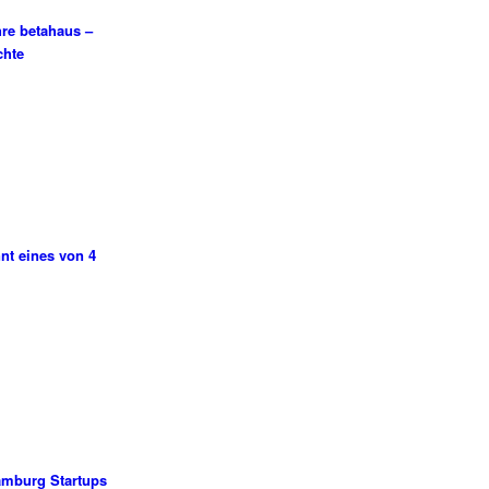
hre betahaus –
chte
nt eines von 4
amburg Startups