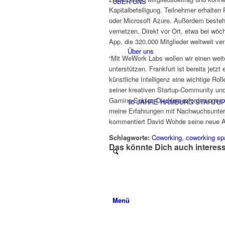
ÜBER UNS
Kapitalbeteiligung. Teilnehmer erhalt
oder Microsoft Azure. Außerdem besteht
vernetzen. Direkt vor Ort, etwa bei wöc
App, die 320.000 Mitglieder weltweit ver
Über uns
“Mit WeWork Labs wollen wir einen weit
unterstützen. Frankfurt ist bereits jetz
künstliche Intelligenz eine wichtige Ro
seiner kreativen Startup-Community u
Gaming-Sektor. Die Herausforderungen, 
10 JAHRE HAMBURG STARTU
meine Erfahrungen mit Nachwuchsuntern
kommentiert David Wohde seine neue 
Schlagworte:
Coworking
,
coworking sp
Das könnte Dich auch interes
Menü