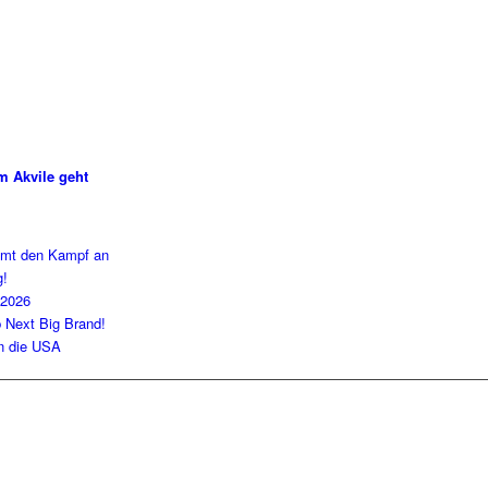
m Akvile geht
imt den Kampf an
g!
 2026
b Next Big Brand!
in die USA