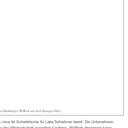
as Hamburger WeWork am Axel-Springer-Platz
s circa 90 Schreibtische für Labs-Teilnehmer bereit. Die Unternehmen
en ihre Mitgliedschaft monatlich kündigen. WeWork übernimmt keine