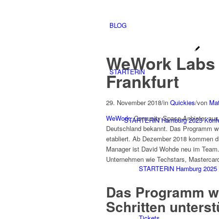
BLOG
WeWork Labs
STARTERiN
Frankfurt
29. November 2018
/
in
Quickies
/
von
Mat
WeWork
, Comunity-Space-Anbieter aus 
STARTERiN Hamburg 2025 Konf
Deutschland bekannt. Das Programm wur
etabliert. Ab Dezember 2018 kommen di
Manager ist David Wohde neu im Team.
Unternehmen wie Techstars, Mastercard
STARTERiN Hamburg 2025 
Das Programm wil
Schritten unterst
Tickets