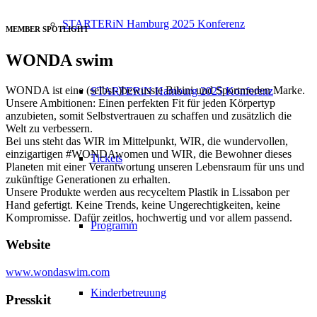
STARTERiN Hamburg 2025 Konferenz
MEMBER SPOTLIGHT
WONDA swim
WONDA ist eine (selbst-)bewusste Bikini und Sportmoden Marke.
STARTERiN Hamburg 2025 Konferenz
Unsere Ambitionen: Einen perfekten Fit für jeden Körpertyp
anzubieten, somit Selbstvertrauen zu schaffen und zusätzlich die
Welt zu verbessern.
Bei uns steht das WIR im Mittelpunkt, WIR, die wundervollen,
einzigartigen #WONDAwomen und WIR, die Bewohner dieses
Tickets
Planeten mit einer Verantwortung unseren Lebensraum für uns und
zukünftige Generationen zu erhalten.
Unsere Produkte werden aus recyceltem Plastik in Lissabon per
Hand gefertigt. Keine Trends, keine Ungerechtigkeiten, keine
Kompromisse. Dafür zeitlos, hochwertig und vor allem passend.
Programm
Website
www.wondaswim.com
Kinderbetreuung
Presskit