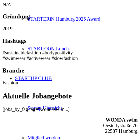
N/A
Gründung
STARTERiN Hamburg 2025 Award
2019
Hashtags
STARTERiN Lunch
#sustainablefashion #bodypositivity
#swimwear #activewear #slowfashion
Branche
STARTUP CLUB
Fashion
Aktuelle Jobangebote
Startup Übersicht
[jobs_by_tag tag=“wondaswim „]
WONDA swim
Oesterlystraße 76
22587 Hamburg
Mitglied werden