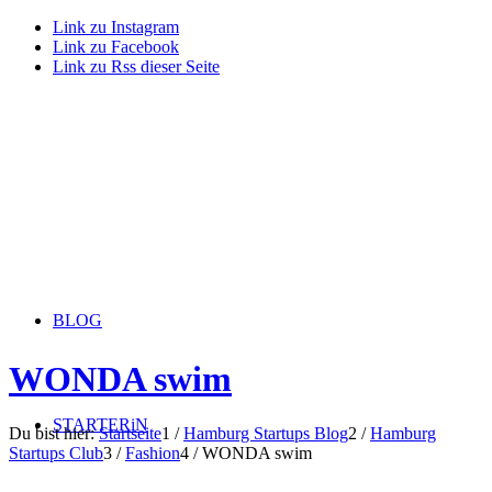
Link zu Instagram
Link zu Facebook
Link zu Rss dieser Seite
BLOG
WONDA swim
STARTERiN
Du bist hier:
Startseite
1
/
Hamburg Startups Blog
2
/
Hamburg
Startups Club
3
/
Fashion
4
/
WONDA swim