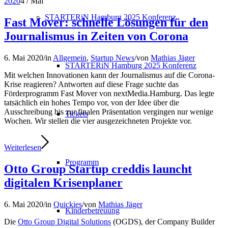
2020
4
/
Mai
STARTERiN Hamburg 2025 Konferenz
Fast Mover: schnelle Lösungen für den
Journalismus in Zeiten von Corona
6. Mai 2020
/
in
Allgemein
,
Startup News
/
von
Mathias Jäger
STARTERiN Hamburg 2025 Konferenz
Mit welchen Innovationen kann der Journalismus auf die Corona-
Krise reagieren? Antworten auf diese Frage suchte das
Förderprogramm Fast Mover von nextMedia.Hamburg. Das legte
tatsächlich ein hohes Tempo vor, von der Idee über die
Ausschreibung bis zur finalen Präsentation vergingen nur wenige
Tickets
Wochen. Wir stellen die vier ausgezeichneten Projekte vor.
Weiterlesen
Programm
Otto Group Startup creddis launcht
digitalen Krisenplaner
6. Mai 2020
/
in
Quickies
/
von
Mathias Jäger
Kinderbetreuung
Die
Otto Group Digital Solutions
(OGDS), der Company Builder