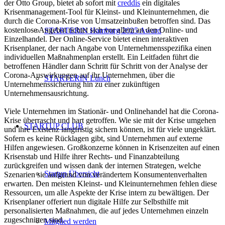
der Otto Group, bietet ab sofort mit
creddis
ein digitales
Krisenmanagement-Tool für Kleinst- und Kleinunternehmen, die
durch die Corona-Krise von Umsatzeinbußen betroffen sind. Das
kostenlose Angebot richtet sich vor allem an den Online- und
STARTERiN Hamburg 2025 Award
Einzelhandel. Der Online-Service bietet einen interaktiven
Krisenplaner, der nach Angabe von Unternehmensspezifika einen
individuellen Maßnahmenplan erstellt. Ein Leitfaden führt die
betroffenen Händler dann Schritt für Schritt von der Analyse der
Corona-Auswirkungen auf ihr Unternehmen, über die
STARTERiN Lunch
Unternehmenssicherung hin zu einer zukünftigen
Unternehmensausrichtung.
Viele Unternehmen im Stationär- und Onlinehandel hat die Corona-
Krise überrascht und hart getroffen. Wie sie mit der Krise umgehen
STARTUP CLUB
und ihre Existenz langfristig sichern können, ist für viele ungeklärt.
Sofern es keine Rücklagen gibt, sind Unternehmen auf externe
Hilfen angewiesen. Großkonzerne können in Krisenzeiten auf einen
Krisenstab und Hilfe ihrer Rechts- und Finanzabteilung
zurückgreifen und wissen dank der internen Strategen, welche
Startup Übersicht
Szenarien sie aufgrund von verändertem Konsumentenverhalten
erwarten. Den meisten Kleinst- und Kleinunternehmen fehlen diese
Ressourcen, um alle Aspekte der Krise intern zu bewältigen. Der
Krisenplaner offeriert nun digitale Hilfe zur Selbsthilfe mit
personalisierten Maßnahmen, die auf jedes Unternehmen einzeln
zugeschnitten sind.
Mitglied werden