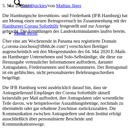
Suche
5. Mai 2020
/
in
Quickies
/
von
Mathias Jäger
Die Hamburgische Investitions- und Förderbank (IFB Hamburg) hat
am Montag einen neuen Betrugsversuch im Zusammenhang mit der
Hamburger Corona Soforthilfe
festgestellt und zur Anzeige
gebracht. Die Ermittlungen des Landeskriminalamtes laufen bereits.
Menü
Menü
Über eine am Wochenende in Panama neu registrierte Domain
(„corona-zuschuss@ifbhh.de.com“) verschicken Betrüger
augenscheinlich seit den Morgenstunden des 04. Mai 2020 E-Mails
an Hamburger Unternehmen und Solo-Selbständige, die diese zur
Herausgabe vertraulicher Informationen auffordern, darunter
Antragsdaten, Fördersummen und Kontonummern. Der Betrugsmail
ist ein gefälschtes, nicht personalisiertes Belehrungsschreiben
beigefügt.
Die IFB Hamburg weist ausdrücklich darauf hin, dass sie
Antragstellerund Empfänger der Corona Soforthilfe aktuell
keinesfalls per Mail auffordert, ihre Antragsdaten oder wesentliche
Teile davon, wie beispielsweise Auszahlungsbeträge, nochmals zu
übermitteln oder gar erhaltene Zuschüsse zurückzuzahlen. Die
Kommunikation zwischen Antragstellern und dem Institut erfolgt
ausschließlich über personalisierte Bescheide und
Kommunikationswege.