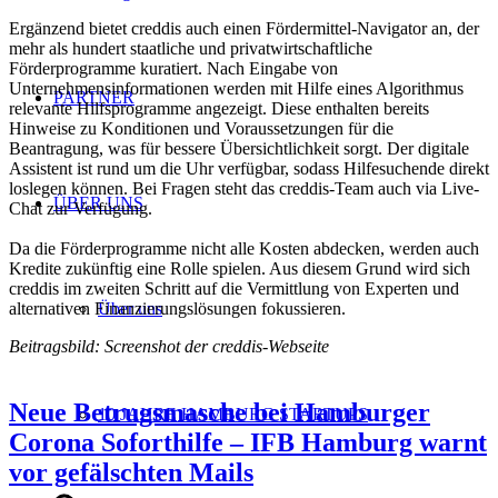
Ergänzend bietet creddis auch einen Fördermittel-Navigator an, der
mehr als hundert staatliche und privatwirtschaftliche
Förderprogramme kuratiert. Nach Eingabe von
Unternehmensinformationen werden mit Hilfe eines Algorithmus
PARTNER
relevante Hilfsprogramme angezeigt. ​Diese enthalten bereits
Hinweise zu Konditionen und Voraussetzungen für die
Beantragung, was für bessere Übersichtlichkeit sorgt. Der digitale
Assistent ist rund um die Uhr verfügbar, sodass Hilfesuchende direkt
loslegen können. Bei Fragen steht das creddis-Team auch via Live-
ÜBER UNS
Chat zur Verfügung.
Da die Förderprogramme nicht alle Kosten abdecken, werden auch
Kredite zukünftig eine Rolle spielen. Aus diesem Grund wird sich
creddis im zweiten Schritt auf die Vermittlung von Experten und
alternativen Finanzierungslösungen fokussieren.
Über uns
Beitragsbild: Screenshot der creddis-Webseite
Neue Betrugsmasche bei Hamburger
10 JAHRE HAMBURG STARTUPS
Corona Soforthilfe – IFB Hamburg warnt
vor gefälschten Mails