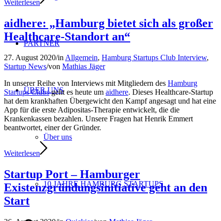
Weiterlesen
aidhere: „Hamburg bietet sich als großer
Healthcare-Standort an“
PARTNER
27. August 2020
/
in
Allgemein
,
Hamburg Startups Club Interview
,
Startup News
/
von
Mathias Jäger
In unserer Reihe von Interviews mit Mitgliedern des
Hamburg
ÜBER UNS
Startups Clubs
geht es heute um
aidhere
. Dieses Healthcare-Startup
hat dem krankhaften Übergewicht den Kampf angesagt und hat eine
App für die erste Adipositas-Therapie entwickelt, die die
Krankenkassen bezahlen. Unsere Fragen hat Henrik Emmert
beantwortet, einer der Gründer.
Über uns
Weiterlesen
Startup Port – Hamburger
10 JAHRE HAMBURG STARTUPS
Existenzgründungsinitiative geht an den
Start