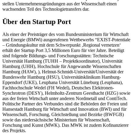
stellen Unternehmensgründungen aus der Wissenschaft einen
wachsenden Teil des Technologietransfers dar.
Über den Startup Port
Als einer der Preisträger des vom Bundesministerium für Wirtschaft
und Energie (BMWi) ausgerufenen Wettbewerbs “EXIST-Potentiale
– Gründungskultur mit dem Schwerpunkt ‚Regional vernetzen‘
erhält der Startup Port 3,5 Millionen Euro für vier Jahre. Beteiligt
sind folgende Bildungs- und Forschungsstätten: Technische
Universität Hamburg (TUHH – Projektkoordinator), Universität
Hamburg (UHH), Hochschule für Angewandte Wissenschaften
Hamburg (HAW), ), Helmut-Schmidt-Universität/Universität der
Bundeswehr Hamburg (HSU), Universitätsklinikum Hamburg-
Eppendorf (UKE), Leuphana Universität Lüneburg (Leuphana),
Fachhochschule Wedel (FH Wedel), Deutsches Elektronen-
Synchrotron (DESY), Helmholtz-Zentrum Geesthacht (HZG) sowie
aus der freien Wirtschaft unter anderen Nordmetall und ContiTech.
Politische Partner des Verbundes sind die Behörden der Freien und
Hansestadt Hamburg für Wirtschaft und Innovation (BWI) und für
Wissenschaft, Forschung, Gleichstellung und Bezirke (BWFGB)
sowie das niedersächsische Ministerium für Wissenschaft,
Forschung und Kunst (MWK). Das MWK ist zudem Kofinanzierer
des Projekts.