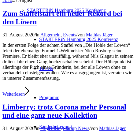
2020
4
/
August
STARTERiN Hamburg 2025 Konferenz
Zum Staffelstart ein neuer Rekord bei
den Löwen
31. August 2020
/
in
Allgemein
,
Events
/
von
Mathias Jäger
STARTERiN Hamburg 2025 Konferenz
In der ersten Folge der achten Staffel von „Die Höhle der Löwen“
feiert der ehemalige Formel 1-Weltmeister Nico Rosberg seine
Premiere. Er bleibt eher unauffällig, während Nils Glagau in seinem
dritten Jahr einen Gang hochzuschalten scheint. Der Höhepunkt ist
allerdings der Pitch einer Gründerin, bei der alle Löwen ohne zu
Tickets
verhandeln einsteigen wollen. Wie es ausgegangen ist, verraten wir
in unserer Zusammenfassung.
Weiterlesen
Programm
Limberry: trotz Corona mehr Personal
und eine ganz neue Kollektion
Kinderbetreuung
31. August 2020
/
in
Allgemein
,
Startup News
/
von
Mathias Jäger