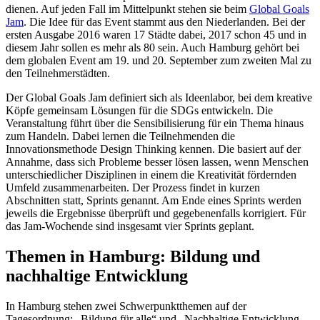
dienen. Auf jeden Fall im Mittelpunkt stehen sie beim
Global Goals
Jam
. Die Idee für das Event stammt aus den Niederlanden. Bei der
ersten Ausgabe 2016 waren 17 Städte dabei, 2017 schon 45 und in
diesem Jahr sollen es mehr als 80 sein. Auch Hamburg gehört bei
dem globalen Event am 19. und 20. September zum zweiten Mal zu
den Teilnehmerstädten.
Der Global Goals Jam definiert sich als Ideenlabor, bei dem kreative
Köpfe gemeinsam Lösungen für die SDGs entwickeln. Die
Veranstaltung führt über die Sensibilisierung für ein Thema hinaus
zum Handeln. Dabei lernen die Teilnehmenden die
Innovationsmethode Design Thinking kennen. Die basiert auf der
Annahme, dass sich Probleme besser lösen lassen, wenn Menschen
unterschiedlicher Disziplinen in einem die Kreativität fördernden
Umfeld zusammenarbeiten. Der Prozess findet in kurzen
Abschnitten statt, Sprints genannt. Am Ende eines Sprints werden
jeweils die Ergebnisse überprüft und gegebenenfalls korrigiert. Für
das Jam-Wochende sind insgesamt vier Sprints geplant.
Themen in Hamburg: Bildung und
nachhaltige Entwicklung
In Hamburg stehen zwei Schwerpunktthemen auf der
Tagesordnung: „Bildung für alle“ und „Nachhaltige Entwicklung