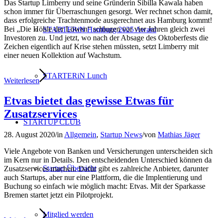
Das Startup Limberry und seine Gründerin Sibilla Kawala haben
schon immer für Überraschungen gesorgt. Wer rechnet schon damit,
dass erfolgreiche Trachtenmode ausgerechnet aus Hamburg kommt!
Bei „Die Höhle der Löwen“ schlugen vor vier Jahren gleich zwei
STARTERiN Hamburg 2025 Award
Investoren zu. Und jetzt, wo nach der Absage des Oktoberfests die
Zeichen eigentlich auf Krise stehen müssten, setzt Limberry mit
einer neuen Kollektion auf Wachstum.
STARTERiN Lunch
Weiterlesen
Etvas bietet das gewisse Etwas für
Zusatzservices
STARTUP CLUB
28. August 2020
/
in
Allgemein
,
Startup News
/
von
Mathias Jäger
Viele Angebote von Banken und Versicherungen unterscheiden sich
im Kern nur in Details. Den entscheidenden Unterschied können da
Startup Übersicht
Zusatzservices machen. Dafür gibt es zahlreiche Anbieter, darunter
auch Startups, aber nur eine Plattform, die die Implentierung und
Buchung so einfach wie möglich macht: Etvas. Mit der Sparkasse
Bremen startet jetzt ein Pilotprojekt.
Mitglied werden