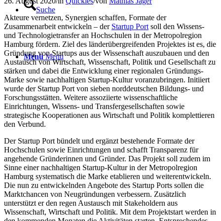
26. August 2020
/
in
Quickies
/
von
Mathias Jäger
Suche
Akteure vernetzen, Synergien schaffen, Formate der
Zusammenarbeit entwickeln – der
Startup Port
soll den Wissens-
und Technologietransfer an Hochschulen in der Metropolregion
Hamburg fördern. Ziel des länderübergreifenden Projektes ist es, die
Gründung von Startups aus der Wissenschaft auszubauen und den
Menü
Menü
Austausch von Wirtschaft, Wissenschaft, Politik und Gesellschaft zu
stärken und dabei die Entwicklung einer regionalen Gründungs-
Marke sowie nachhaltigen Startup-Kultur voranzubringen. Initiiert
wurde der Startup Port von sieben norddeutschen Bildungs- und
Forschungsstätten. Weitere assoziierte wissenschaftliche
Einrichtungen, Wissens- und Transfergesellschaften sowie
strategische Kooperationen aus Wirtschaft und Politik komplettieren
den Verbund.
Der Startup Port bündelt und ergänzt bestehende Formate der
Hochschulen sowie Einrichtungen und schafft Transparenz für
angehende Gründerinnen und Gründer. Das Projekt soll zudem im
Sinne einer nachhaltigen Startup-Kultur in der Metropolregion
Hamburg systematisch die Marke etablieren und weiterentwickeln.
Die nun zu entwickelnden Angebote des Startup Ports sollen die
Marktchancen von Neugründungen verbessern. Zusätzlich
unterstützt er den regen Austausch mit Stakeholdern aus
Wissenschaft, Wirtschaft und Politik. Mit dem Projektstart werden in
den kommenden Monaten die Aktivitäten starten. Entsprechendes