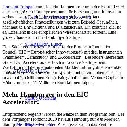
Horizont Europa
nennt sich ein Rahmenprogramm der EU und wird
eines der größten Förderprogramme für Forschung und Innovation
weltweit sein. Die Inhalte orientieren sich an wichtigen
STARTERiN Hamburg 2025 Award
gesellschaftlichen Fragestellungen wie zum Beispiel Gesundheit,
nachhaltige Entwicklung und Digitalisierung. Ein zentrales Ziel ist
es, Exzellenz in der europäischen Wissenschaft zu fördern. Eine
große Chance auch für Hamburger Startups.
STARTERiN Lunch
Eine Säule von Horizont Europa ist der European Innovation
Council (EIC = Europäischer Innovationsrat) mit drei Instrumenten
„Pathfinder“, „Transition“ und „Accelerator“. Besonders interessant
ist der EIC Accelerator, der hoch innovative Startups beim
Wachstum und der internationalen Markteinführung ihrer Produkte
STARTUP CLUB
unterstützen wird. Die Förderung startet mit einem hohen Zuschuss
(maximal 2,5 Millionen Euro), Bürgschaften und Venture Capital in
Höhe von bis zu 15 Millionen Euro können folgen.
Mehr Hamburger in den EIC
Startup Übersicht
Accelerator!
Entsprechend begehrt werden die Plätze in dem Programm sein. Bei
dem Vorgänger Horizont 2020 hat aus Hamburg nur das Medtech-
Startup
MindPeak
sowohl den Zuschuss als auch das Venture
Mitglied werden