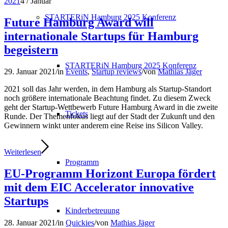
2021
4
/
Januar
STARTERiN Hamburg 2025 Konferenz
Future Hamburg Award will
internationale Startups für Hamburg
begeistern
STARTERiN Hamburg 2025 Konferenz
29. Januar 2021
/
in
Events
,
Startup reviews
/
von
Mathias Jäger
2021 soll das Jahr werden, in dem Hamburg als Startup-Standort
noch größere internationale Beachtung findet. Zu diesem Zweck
geht der Startup-Wettbewerb Future Hamburg Award in die zweite
Tickets
Runde. Der Themenfokus liegt auf der Stadt der Zukunft und den
Gewinnern winkt unter anderem eine Reise ins Silicon Valley.
Weiterlesen
Programm
EU-Programm Horizont Europa fördert
mit dem EIC Accelerator innovative
Startups
Kinderbetreuung
28. Januar 2021
/
in
Quickies
/
von
Mathias Jäger