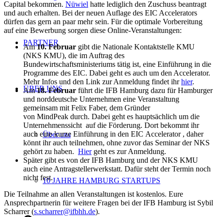
Capital bekommen.
Nüwiel
hatte lediglich den Zuschuss beantragt
und auch erhalten. Bei der neuen Auflage des EIC Accelerators
dürfen das gern an paar mehr sein. Für die optimale Vorbereitung
auf eine Bewerbung sorgen diese Online-Veranstaltungen:
PARTNER
Am
10. Februar
gibt die Nationale Kontaktstelle KMU
(NKS KMU), die im Auftrag des
Bundewirtschaftsministeriums tätig ist, eine Einführung in die
Programme des EIC. Dabei geht es auch um den Accelerator.
Mehr Infos und den Link zur Anmeldung findet ihr
hier
.
ÜBER UNS
Am
18. Februar
führt die IFB Hamburg dazu für Hamburger
und norddeutsche Unternehmen eine Veranstaltung
gemeinsam mit Felix Faber, dem Gründer
von MindPeak durch. Dabei geht es hauptsächlich um die
Unternehmenssicht auf die Förderung. Dort bekommt ihr
auch eine kurze Einführung in den EIC Accelerator , daher
Über uns
könnt ihr auch teilnehmen, ohne zuvor das Seminar der NKS
gehört zu haben.
Hier
geht es zur Anmeldung.
Später gibt es von der IFB Hamburg und der NKS KMU
auch eine Antragstellerwerkstatt. Dafür steht der Termin noch
nicht fest.
10 JAHRE HAMBURG STARTUPS
Die Teilnahme an allen Veranstaltungen ist kostenlos. Eure
Ansprechpartnerin für weitere Fragen bei der IFB Hamburg ist Sybil
Scharrer (
s.scharrer@ifbhh.de
).