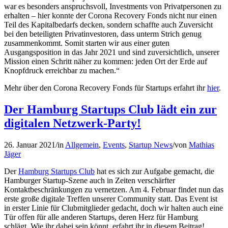
war es besonders anspruchsvoll, Investments von Privatpersonen zu
erhalten – hier konnte der Corona Recovery Fonds nicht nur einen
Teil des Kapitalbedarfs decken, sondern schaffte auch Zuversicht
bei den beteiligten Privatinvestoren, dass unterm Strich genug
zusammenkommt. Somit starten wir aus einer guten
Ausgangsposition in das Jahr 2021 und sind zuversichtlich, unserer
Mission einen Schritt näher zu kommen: jeden Ort der Erde auf
Knopfdruck erreichbar zu machen.“
Mehr über den Corona Recovery Fonds für Startups erfahrt ihr
hier
.
Der Hamburg Startups Club lädt ein zur
digitalen Netzwerk-Party!
26. Januar 2021
/
in
Allgemein
,
Events
,
Startup News
/
von
Mathias
Jäger
Der
Hamburg Startups Club
hat es sich zur Aufgabe gemacht, die
Hamburger Startup-Szene auch in Zeiten verschärfter
Kontaktbeschränkungen zu vernetzen. Am 4. Februar findet nun das
erste große digitale Treffen unserer Community statt. Das Event ist
in erster Linie für Clubmitglieder gedacht, doch wir halten auch eine
Tür offen für alle anderen Startups, deren Herz für Hamburg
schlägt. Wie ihr dabei sein könnt, erfahrt ihr in diesem Beitrag!