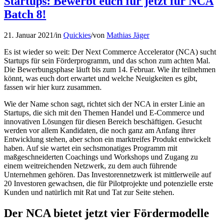
Startups: Bewerbt euch für jetzt für NCA
Batch 8!
21. Januar 2021
/
in
Quickies
/
von
Mathias Jäger
Es ist wieder so weit: Der Next Commerce Accelerator (NCA) sucht
Startups für sein Förderprogramm, und das schon zum achten Mal.
Die Bewerbungsphase läuft bis zum 14. Februar. Wie ihr teilnehmen
könnt, was euch dort erwartet und welche Neuigkeiten es gibt,
fassen wir hier kurz zusammen.
Wie der Name schon sagt, richtet sich der NCA in erster Linie an
Startups, die sich mit den Themen Handel und E-Commerce und
innovativen Lösungen für diesen Bereich beschäftigen. Gesucht
werden vor allem Kandidaten, die noch ganz am Anfang ihrer
Entwicklung stehen, aber schon ein marktreifes Produkt entwickelt
haben. Auf sie wartet ein sechsmonatiges Programm mit
maßgeschneiderten Coachings und Workshops und Zugang zu
einem weitreichenden Netzwerk, zu dem auch führende
Unternehmen gehören. Das Investorennetzwerk ist mittlerweile auf
20 Investoren gewachsen, die für Pilotprojekte und potenzielle erste
Kunden und natürlich mit Rat und Tat zur Seite stehen.
Der NCA bietet jetzt vier Fördermodelle