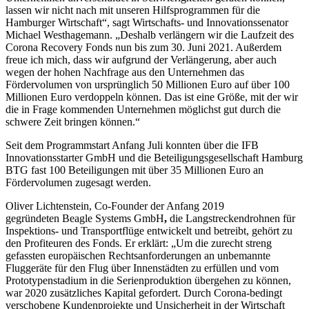
lassen wir nicht nach mit unseren Hilfsprogrammen für die
Hamburger Wirtschaft“, sagt Wirtschafts- und Innovationssenator
Michael Westhagemann. „Deshalb verlängern wir die Laufzeit des
Corona Recovery Fonds nun bis zum 30. Juni 2021. Außerdem
freue ich mich, dass wir aufgrund der Verlängerung, aber auch
wegen der hohen Nachfrage aus den Unternehmen das
Fördervolumen von ursprünglich 50 Millionen Euro auf über 100
Millionen Euro verdoppeln können. Das ist eine Größe, mit der wir
die in Frage kommenden Unternehmen möglichst gut durch die
schwere Zeit bringen können.“
Seit dem Programmstart Anfang Juli konnten über die IFB
Innovationsstarter GmbH und die Beteiligungsgesellschaft Hamburg
BTG fast 100 Beteiligungen mit über 35 Millionen Euro an
Fördervolumen zugesagt werden.
Oliver Lichtenstein, Co-Founder der Anfang 2019
gegründeten Beagle Systems GmbH
,
die Langstreckendrohnen für
Inspektions- und Transportflüge entwickelt und betreibt, gehört zu
den Profiteuren des Fonds. Er erklärt: „Um die zurecht streng
gefassten europäischen Rechtsanforderungen an unbemannte
Fluggeräte für den Flug über Innenstädten zu erfüllen und vom
Prototypenstadium in die Serienproduktion übergehen zu können,
war 2020 zusätzliches Kapital gefordert. Durch Corona-bedingt
verschobene Kundenprojekte und Unsicherheit in der Wirtschaft