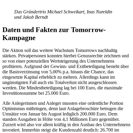
Das Gründertrio Michael Schweikart, Inas Nureldin
und Jakob Berndt
Daten und Fakten zur Tomorrow-
Kampagne
Die Aktion soll das weitere Wachstum Tomorrows nachhaltig
stärken. Privatpersonen konnten hierbei Genussrechte zeichnen und
so von einer potenziellen Wertsteigerung des Unternehmens
profitieren. Aufgrund der Gewinn- und Exitbeteiligung besteht über
die Basisverzinsung von 5,00% p.a. hinaus die Chance, das
eingesetzte Kapital erheblich zu mehren. Allerdings kann im
ungünstigsten Fall auch ein Totalverlust nicht ausgeschlossen
werden. Die Mindestbeteiligung lag bei 100 Euro, die maximale
Investitionssumme bei 25.000 Euro.
Alle Anlegerinnen und Anleger mussten eine ordentliche Portion
Optimismus mitbringen, denn laut Anlagebroschüre betrugen die
Umsätze von Januar bis August lediglich 200.000 Euro. Dem
standen Ausgaben in Höhe von 4,1 Millionen Euro gegenüber.
Zurzeit wird also vor allem kräftig in den Ausbau des Unternehmens
investiert. Immerhin steigt die Kundenzahl deutlich: 26.700 im