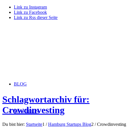
Link zu Instagram
Link zu Facebook
Link zu Rss dieser Seite
BLOG
Schlagwortarchiv für:
Crowdinvesting
STARTERiN
Du bist hier:
Startseite
1
/
Hamburg Startups Blog
2
/
Crowdinvesting