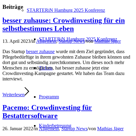
Beiträge
STARTERiN Hamburg 2025 Konferenz
besser zuhause: Crowdinvesting für ein
selbstbestimmes Leben
STARTERiN Hamburg 2025 Konferenz
13. April 2023
/
in
Allgemein
,
Startup News
/
von
Mathias Jäger
Das Startup
besser zuhause
wurde mit dem Ziel gegründet, dass
Pflegebedürftige in ihrem gewohnten Zuhause bleiben können und
dort gut und selbständig zurechtkommen. Um dieses noch mehr
Tickets
Menschen zu ermöglichen, hat besser zuhause jetzt eine
Crowdinvesting-Kampagne gestartet. Wir haben das Team dazu
interviewt.
Weiterlesen
Programm
Pacemo: Crowdinvesting für
Bestattersoftware
Kinderbetreuung
26. Januar 2022
/
in
Allgemein
,
Startup News
/
von
Mathias Jäger