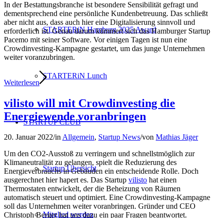
In der Bestattungsbranche ist besondere Sensibilität gefragt und
dementsprechend eine persönliche Kundenbetreuung. Das schließt
aber nicht aus, dass auch hier eine Digitalisierung sinnvoll und
STARTERiN Hamburg 2025 Award
erforderlich ist. Genau darum kümmert sich das Hamburger Startup
Pacemo mit seiner Software. Vor einigen Tagen ist nun eine
Crowdinvesting-Kampagne gestartet, um das junge Unternehmen
weiter voranzubringen.
STARTERiN Lunch
Weiterlesen
vilisto will mit Crowdinvesting die
Energiewende voranbringen
STARTUP CLUB
20. Januar 2022
/
in
Allgemein
,
Startup News
/
von
Mathias Jäger
Um den CO2-Ausstoß zu verringern und schnellstmöglich zur
Klimaneutralität zu gelangen, spielt die Reduzierung des
Startup Übersicht
Energieverbrauchs in Gebäuden ein entscheidende Rolle. Doch
ausgerechnet hier hapert es. Das Startup
vilisto
hat einen
Thermostaten entwickelt, der die Beheizung von Räumen
automatisch steuert und optimiert. Eine Crowdinvesting-Kampagne
soll das Unternehmen weiter voranbringen. Gründer und CEO
Mitglied werden
Christoph Berger hat uns dazu ein paar Fragen beantwortet.