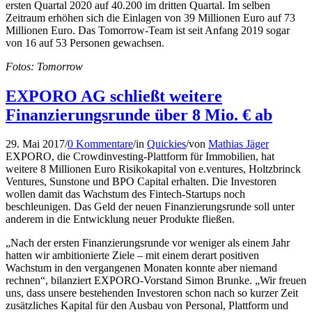
ersten Quartal 2020 auf 40.200 im dritten Quartal. Im selben
Zeitraum erhöhen sich die Einlagen von 39 Millionen Euro auf 73
Millionen Euro. Das Tomorrow-Team ist seit Anfang 2019 sogar
von 16 auf 53 Personen gewachsen.
Fotos: Tomorrow
EXPORO AG schließt weitere
Finanzierungsrunde über 8 Mio. € ab
29. Mai 2017
/
0 Kommentare
/
in
Quickies
/
von
Mathias Jäger
EXPORO, die Crowdinvesting-Plattform für Immobilien, hat
weitere 8 Millionen Euro Risikokapital von e.ventures, Holtzbrinck
Ventures, Sunstone und BPO Capital erhalten. Die Investoren
wollen damit das Wachstum des Fintech-Startups noch
beschleunigen. Das Geld der neuen Finanzierungsrunde soll unter
anderem in die Entwicklung neuer Produkte fließen.
„Nach der ersten Finanzierungsrunde vor weniger als einem Jahr
hatten wir ambitionierte Ziele – mit einem derart positiven
Wachstum in den vergangenen Monaten konnte aber niemand
rechnen“, bilanziert EXPORO-Vorstand Simon Brunke. „Wir freuen
uns, dass unsere bestehenden Investoren schon nach so kurzer Zeit
zusätzliches Kapital für den Ausbau von Personal, Plattform und