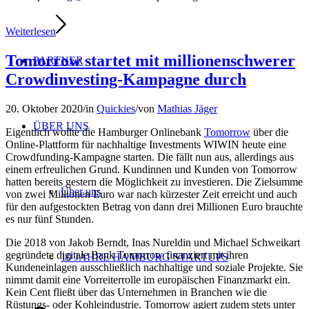
Weiterlesen
Tomorrow startet mit millionenschwerer
PARTNER
Crowdinvesting-Kampagne durch
20. Oktober 2020
/
in
Quickies
/
von
Mathias Jäger
ÜBER UNS
Eigentlich wollte die Hamburger Onlinebank
Tomorrow
über die
Online-Plattform für nachhaltige Investments WIWIN heute eine
Crowdfunding-Kampagne starten. Die fällt nun aus, allerdings aus
einem erfreulichen Grund. Kundinnen und Kunden von Tomorrow
hatten bereits gestern die Möglichkeit zu investieren. Die Zielsumme
Über uns
von zwei Millionen Euro war nach kürzester Zeit erreicht und auch
für den aufgestockten Betrag von dann drei Millionen Euro brauchte
es nur fünf Stunden.
Die 2018 von Jakob Berndt, Inas Nureldin und Michael Schweikart
gegründete digitale Bank Tomorrow finanziert mit ihren
10 JAHRE HAMBURG STARTUPS
Kundeneinlagen ausschließlich nachhaltige und soziale Projekte. Sie
nimmt damit eine Vorreiterrolle im europäischen Finanzmarkt ein.
Kein Cent fließt über das Unternehmen in Branchen wie die
Rüstungs- oder Kohleindustrie. Tomorrow agiert zudem stets unter