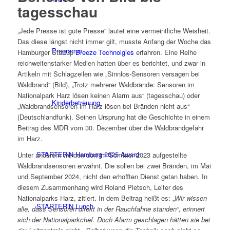
tagesschau
„Jede Presse ist gute Presse“ lautet eine vermeintliche Weisheit.
Das diese längst nicht immer gilt, musste Anfang der Woche das
Programm
Hamburger Startup
Breeze Technolgies
erfahren. Eine Reihe
reichweitenstarker Medien hatten über es berichtet, und zwar in
Artikeln mit Schlagzeilen wie „Sinnlos-Sensoren versagen bei
Waldbrand“ (Bild), „Trotz mehrerer Waldbrände: Sensoren im
Nationalpark Harz lösen keinen Alarm aus“ (tagesschau) oder
Kinderbetreuung
„Waldbrandsensoren im Harz lösen bei Bränden nicht aus“
(Deutschlandfunk). Seinen Ursprung hat die Geschichte in einem
Beitrag des MDR vom 30. Dezember über die Waldbrandgefahr
im Harz.
STARTERiN Hamburg 2025 Award
Unter anderem werden dort im Sommer 2023 aufgestellte
Waldbrandsensoren erwähnt. Die sollen bei zwei Bränden, im Mai
und September 2024, nicht den erhofften Dienst getan haben. In
diesem Zusammenhang wird Roland Pietsch, Leiter des
Nationalparks Harz, zitiert. In dem Beitrag heißt es: „
Wir wissen
STARTERiN Lunch
alle, dass Sensoren direkt in der Rauchfahne standen“, erinnert
sich der Nationalparkchef. Doch Alarm geschlagen hätten sie bei