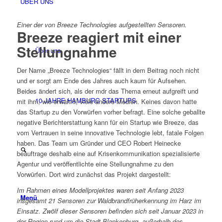
ÜBER UNS
Einer der von Breeze Technologies aufgestellten Sensoren.
Breeze reagiert mit einer
Stellungnahme
Über uns
Der Name „Breeze Technologies“ fällt in dem Beitrag noch nicht
und er sorgt am Ende des Jahres auch kaum für Aufsehen.
Beides ändert sich, als der mdr das Thema erneut aufgreift und
10 JAHRE HAMBURG STARTUPS
mit ihm, wie erwähnt, viele andere Medien. Keines davon hatte
das Startup zu den Vorwürfen vorher befragt. Eine solche geballte
negative Berichterstattung kann für ein Startup wie Breeze, das
vom Vertrauen in seine innovative Technologie lebt, fatale Folgen
haben. Das Team um Gründer und CEO Robert Heinecke
beauftrage deshalb eine auf Krisenkommunikation spezialisierte
Agentur und veröffentlichte eine Stellungnahme zu den
Vorwürfen. Dort wird zunächst das Projekt dargestellt:
Im Rahmen eines Modellprojektes waren seit Anfang 2023
Menü
insgesamt 21 Sensoren zur Waldbrandfrüherkennung im Harz im
Einsatz. Zwölf dieser Sensoren befinden sich seit Januar 2023 in
der Region rund um die Stadt Blankenburg, außerhalb des