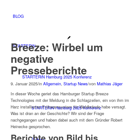
BLOG
Breeze: Wirbel um
STARTERiN
negative
Presseberichte
STARTERiN Hamburg 2025 Konferenz
9. Januar 2025
/
in
Allgemein
,
Startup News
/
von
Mathias Jäger
In dieser Woche geriet das Hamburger Startup Breeze
Technologies mit der Meldung in die Schlagzeilen, ein von ihm im
Harz installiertes Frühwarnsystem für Waldbrände habe versagt.
STARTERiN Hamburg 2025 Konferenz
Was ist dran an der Geschichte? Wir sind der Frage
nachgegangen und haben dabei auch mit dem Gründer Robert
Heinecke gesprochen.
Berichte von Bild bis
Tickets