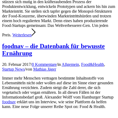
stürzen sich mutig in den kräfteraubenden Prozess der
Produktentwicklung, entwickeln Prototypen und ackern bis hin zum
Markteintritt. Sie stellen sich tapfer gegen die Monopol-Strukturen
der Food-Konzerne, überwinden Markteintrittshürden und trotzen
einem hoch regulierten Markt. Denn eines haben produzierende
Food-Startups gemeinsam: Das Weltverbesserer-Gen. Um jeden
Preis.
Weiterlesen
foodnav – die Datenbank für bewusste
Ernährung
20. Februar 2017
/
0 Kommentare
/
in
Allgemein
,
Food&Health
,
Startup News
/
von
Mathias Jäger
Immer mehr Menschen vertragen bestimmte Inhaltsstoffe von
Lebensmitteln nicht oder wollen auf diese im Sinne einer gesunden
Ernährung verzichten. Zudem steigt die Zahl derer, die sich
vegetarisch oder vegan ernähren. In all diesen Fällen ist der
Informationsbedarf groß. Alexander Wolff vom Hamburger Startup
foodnav
erklärt uns im Interview, wie seine Plattform da helfen
kann. Eine neue Folge unserer Reihe Spot on: Food & Health.