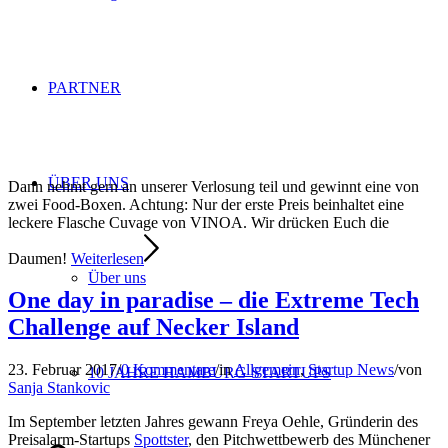
PARTNER
ÜBER UNS
Dann nehmt gern an unserer Verlosung teil und gewinnt eine von
zwei Food-Boxen. Achtung: Nur der erste Preis beinhaltet eine
leckere Flasche Cuvage von VINOA. Wir drücken Euch die
Daumen!
Weiterlesen
Über uns
One day in paradise – die Extreme Tech
Challenge auf Necker Island
23. Februar 2017
/
0 Kommentare
/
in
Allgemein
,
Startup News
/
von
10 JAHRE HAMBURG STARTUPS
Sanja Stankovic
Im September letzten Jahres gewann Freya Oehle, Gründerin des
Preisalarm-Startups
Spottster
, den Pitchwettbewerb des Münchener