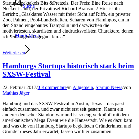
Startup-Spektakels Bits &Pretzels. Der Preis: Eine Reise nach
Suche
Necker Island, der Privatinsel Richard Bransons! Hier ist ihr
Bericht: „Glasklares Wasser mit freier Sicht auf Riffe, ein privater
Zoo, Palmen, Pool-Landschaften, Scharen von Flamingos, ein in
den Strand eingebautes Trampolin und dazwischen die
motiviertesten, skurrilsten und eindrucksvollsten Charaktere, denen
Menü
Menü
ich seit langem begegnet bin…“
Weiterlesen
Hamburgs Startups historisch stark beim
SXSW-Festival
22. Februar 2017
/
0 Kommentare
/
in
Allgemein
,
Startup News
/
von
Mathias Jäger
Hamburg und das SXSW Festival in Austin, Texas – das passt
einfach zusammen, und zwar nicht erst seit gestern. Kaum ein
anderer deutscher Standort war und ist so eng verknüpft mit dem
amerikanischen Mega-Event wie die Hansestadt. Wie es dazu kam
und was die von Hamburg Startups begleiteten Gründerinnen und
Gründer dieses Jahr erwartet, fassen wir hier zusammen.