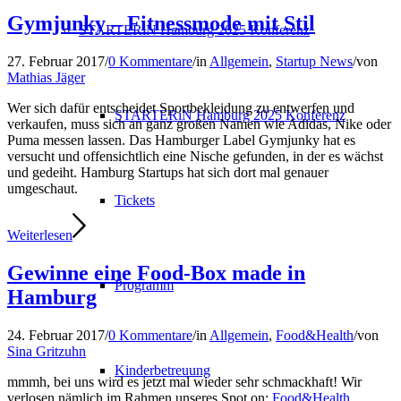
Gymjunky – Fitnessmode mit Stil
STARTERiN Hamburg 2025 Konferenz
27. Februar 2017
/
0 Kommentare
/
in
Allgemein
,
Startup News
/
von
Mathias Jäger
Wer sich dafür entscheidet Sportbekleidung zu entwerfen und
STARTERiN Hamburg 2025 Konferenz
verkaufen, muss sich an ganz großen Namen wie Adidas, Nike oder
Puma messen lassen. Das Hamburger Label Gymjunky hat es
versucht und offensichtlich eine Nische gefunden, in der es wächst
und gedeiht. Hamburg Startups hat sich dort mal genauer
umgeschaut.
Tickets
Weiterlesen
Gewinne eine Food-Box made in
Programm
Hamburg
24. Februar 2017
/
0 Kommentare
/
in
Allgemein
,
Food&Health
/
von
Sina Gritzuhn
Kinderbetreuung
mmmh, bei uns wird es jetzt mal wieder sehr schmackhaft! Wir
verlosen nämlich im Rahmen unseres Spot on:
Food&Health