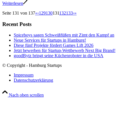
Weiterlesen
Seite 131 von 137
«
‹
129
130
131
132
133
›
»
Recent Posts
Spiceboys sagen Schweißfüßen mit Zimt den Kampf an
Neue Services für Startups in Hamburg!
Diese fünf Projekte fördert Games Lift 2026
Jetzt bewerben für Startup-Wettbewerb Next Big Brand!
goodBytz bringt seine Küchenroboter in die USA
© Copyright - Hamburg Startups
Impressum
Datenschutzerklärung
Nach oben scrollen