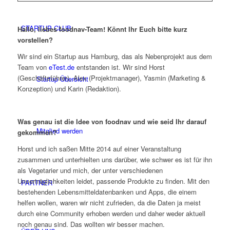
STARTUP CLUB
Hallo, liebes foodnav-Team! Könnt Ihr Euch bitte kurz
vorstellen?
Wir sind ein Startup aus Hamburg, das als Nebenprojekt aus dem
Team von
eTest.de
entstanden ist. Wir sind Horst
(Geschäftsführer), Alex (Projektmanager), Yasmin (Marketing &
Startup Übersicht
Konzeption) und Karin (Redaktion).
Was genau ist die Idee von foodnav und wie seid Ihr darauf
Mitglied werden
gekommen?
Horst und ich saßen Mitte 2014 auf einer Veranstaltung
zusammen und unterhielten uns darüber, wie schwer es ist für ihn
als Vegetarier und mich, der unter verschiedenen
Unverträglichkeiten leidet, passende Produkte zu finden. Mit den
PARTNER
bestehenden Lebensmitteldatenbanken und Apps, die einem
helfen wollen, waren wir nicht zufrieden, da die Daten ja meist
durch eine Community erhoben werden und daher weder aktuell
noch genau sind. Das wollten wir besser machen.