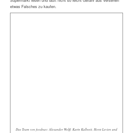
Supermarkt lesen und läuft nicht so leicht Gefahr aus Versehen
etwas Falsches zu kaufen.
Das Team von foodnav: Alexander Wolff, Karin Kallweit, Horst Levien und