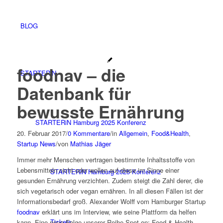
BLOG
foodnav – die
STARTERiN
Datenbank für
bewusste Ernährung
STARTERiN Hamburg 2025 Konferenz
20. Februar 2017
/
0 Kommentare
/
in
Allgemein
,
Food&Health
,
Startup News
/
von
Mathias Jäger
Immer mehr Menschen vertragen bestimmte Inhaltsstoffe von
Lebensmitteln nicht oder wollen auf diese im Sinne einer
STARTERiN Hamburg 2025 Konferenz
gesunden Ernährung verzichten. Zudem steigt die Zahl derer, die
sich vegetarisch oder vegan ernähren. In all diesen Fällen ist der
Informationsbedarf groß. Alexander Wolff vom Hamburger Startup
foodnav
erklärt uns im Interview, wie seine Plattform da helfen
Tickets
kann. Eine neue Folge unserer Reihe Spot on: Food & Health.