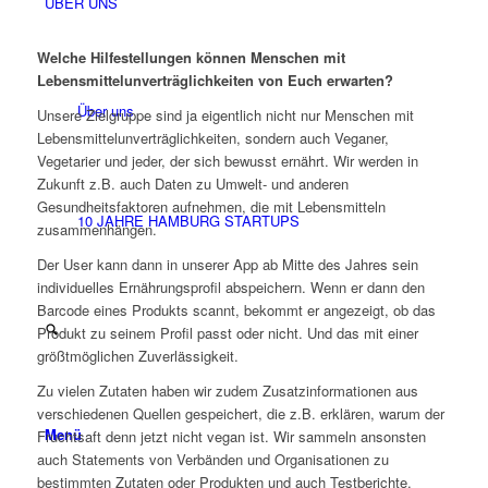
ÜBER UNS
Welche Hilfestellungen können Menschen mit
Lebensmittelunverträglichkeiten von Euch erwarten?
Über uns
Unsere Zielgruppe sind ja eigentlich nicht nur Menschen mit
Lebensmittelunverträglichkeiten, sondern auch Veganer,
Vegetarier und jeder, der sich bewusst ernährt. Wir werden in
Zukunft z.B. auch Daten zu Umwelt- und anderen
Gesundheitsfaktoren aufnehmen, die mit Lebensmitteln
10 JAHRE HAMBURG STARTUPS
zusammenhängen.
Der User kann dann in unserer App ab Mitte des Jahres sein
individuelles Ernährungsprofil abspeichern. Wenn er dann den
Barcode eines Produkts scannt, bekommt er angezeigt, ob das
Produkt zu seinem Profil passt oder nicht. Und das mit einer
größtmöglichen Zuverlässigkeit.
Zu vielen Zutaten haben wir zudem Zusatzinformationen aus
verschiedenen Quellen gespeichert, die z.B. erklären, warum der
Menü
Fruchtsaft denn jetzt nicht vegan ist. Wir sammeln ansonsten
auch Statements von Verbänden und Organisationen zu
bestimmten Zutaten oder Produkten und auch Testberichte.