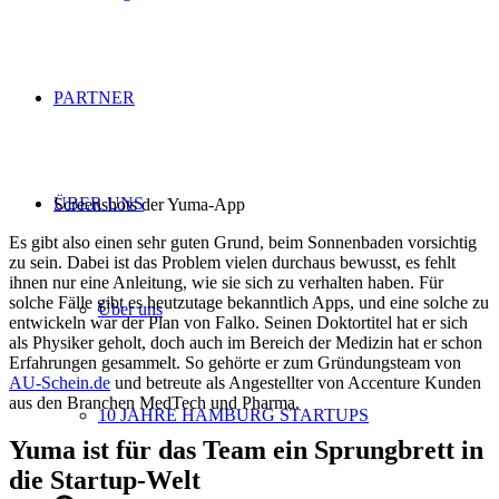
PARTNER
ÜBER UNS
Screenshots der Yuma-App
Es gibt also einen sehr guten Grund, beim Sonnenbaden vorsichtig
zu sein. Dabei ist das Problem vielen durchaus bewusst, es fehlt
ihnen nur eine Anleitung, wie sie sich zu verhalten haben. Für
solche Fälle gibt es heutzutage bekanntlich Apps, und eine solche zu
Über uns
entwickeln war der Plan von Falko. Seinen Doktortitel hat er sich
als Physiker geholt, doch auch im Bereich der Medizin hat er schon
Erfahrungen gesammelt. So gehörte er zum Gründungsteam von
AU-Schein.de
und betreute als Angestellter von Accenture Kunden
aus den Branchen MedTech und Pharma.
10 JAHRE HAMBURG STARTUPS
Yuma ist für das Team ein Sprungbrett in
die Startup-Welt