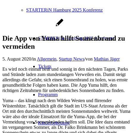
STARTERiN Hamburg 2025 Konferenz
Die App von Yuma hilft Sonnenbrand zu
STARTERiN Hamburg 2025 Konferenz
vermeiden
5. August 2020
/
in
Allgemein
,
Startup News
/
von
Mathias Jäger
Tickets
Es wird noch einmal heiß und sonnig in den nächsten Tagen, Parks
und Strände laden zum stundenlangen Verweilen ein. Damit steigt
allerdings die Gefahr, sich einen Sonnenbrand zu holen, was ernste
gesundheitliche Folgen haben kann. Die App Yuma hilft, den
richtigen Zeitrahmen für unbedenkliches Sonnenbaden zu finden.
Programm
Yuma – das klingt nach dem Wilden Westen und flirrender
Wüstenhitze. Tatsächlich gilt die Stadt im US-Staat Arizona als der
Ort mit den durchschnittlich meisten Sonnenstunden weltweit. Yuma
wäre also der ideale Einsatzort für die Yuma-App, die bei der
Vermeidung von Sonnenbränden helfen soll. Die Idee dazu entstand
Kinderbetreuung
im vergangenen Sommer, als Dr. Falko Brinkmann bei schönstem
Sonnenschein etwas zu lange döste und sich dabei die allseits