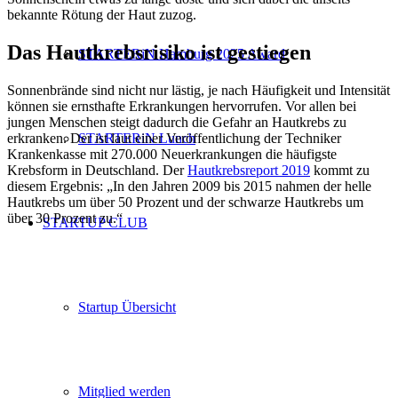
bekannte Rötung der Haut zuzog.
Das Hautkrebsrisiko ist gestiegen
STARTERiN Hamburg 2025 Award
Sonnenbrände sind nicht nur lästig, je nach Häufigkeit und Intensität
können sie ernsthafte Erkrankungen hervorrufen. Vor allen bei
jungen Menschen steigt dadurch die Gefahr an Hautkrebs zu
erkranken. Der ist laut einer Veröffentlichung der Techniker
STARTERiN Lunch
Krankenkasse mit 270.000 Neuerkrankungen die häufigste
Krebsform in Deutschland. Der
Hautkrebsreport 2019
kommt zu
diesem Ergebnis: „In den Jahren 2009 bis 2015 nahmen der helle
Hautkrebs um über 50 Prozent und der schwarze Hautkrebs um
über 30 Prozent zu.“
STARTUP CLUB
Startup Übersicht
Mitglied werden