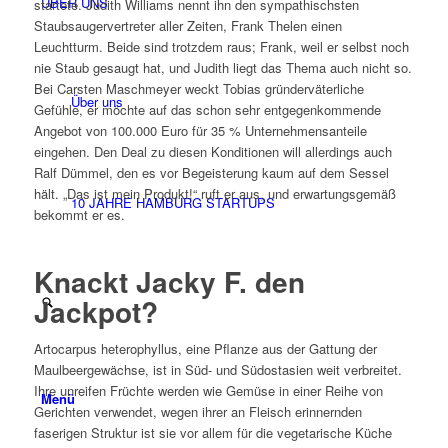
ÜBER UNS
startete. Judith Williams nennt ihn den sympathischsten
Staubsaugervertreter aller Zeiten, Frank Thelen einen
Leuchtturm. Beide sind trotzdem raus; Frank, weil er selbst noch
nie Staub gesaugt hat, und Judith liegt das Thema auch nicht so.
Bei Carsten Maschmeyer weckt Tobias gründerväterliche
Über uns
Gefühle, er möchte auf das schon sehr entgegenkommende
Angebot von 100.000 Euro für 35 % Unternehmensanteile
eingehen. Den Deal zu diesen Konditionen will allerdings auch
Ralf Dümmel, den es vor Begeisterung kaum auf dem Sessel
hält. „Das ist mein Produkt!“ ruft er aus, und erwartungsgemäß
10 JAHRE HAMBURG STARTUPS
bekommt er es.
Knackt Jacky F. den
Jackpot?
Artocarpus heterophyllus, eine Pflanze aus der Gattung der
Maulbeergewächse, ist in Süd- und Südostasien weit verbreitet.
Ihre unreifen Früchte werden wie Gemüse in einer Reihe von
Menü
Gerichten verwendet, wegen ihrer an Fleisch erinnernden
faserigen Struktur ist sie vor allem für die vegetarische Küche