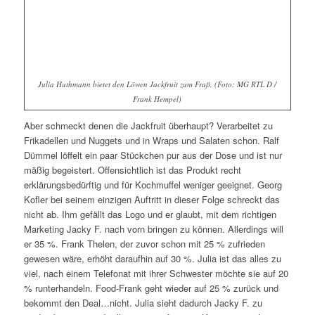
Julia Huthmann bietet den Löwen Jackfruit zum Fraß. (
Foto: MG RTL D /
Frank Hempel)
Aber schmeckt denen die Jackfruit überhaupt? Verarbeitet zu
Frikadellen und Nuggets und in Wraps und Salaten schon. Ralf
Dümmel löffelt ein paar Stückchen pur aus der Dose und ist nur
mäßig begeistert. Offensichtlich ist das Produkt recht
erklärungsbedürftig und für Kochmuffel weniger geeignet. Georg
Kofler bei seinem einzigen Auftritt in dieser Folge schreckt das
nicht ab. Ihm gefällt das Logo und er glaubt, mit dem richtigen
Marketing Jacky F. nach vorn bringen zu können. Allerdings will
er 35 %. Frank Thelen, der zuvor schon mit 25 % zufrieden
gewesen wäre, erhöht daraufhin auf 30 %. Julia ist das alles zu
viel, nach einem Telefonat mit ihrer Schwester möchte sie auf 20
% runterhandeln. Food-Frank geht wieder auf 25 % zurück und
bekommt den Deal…nicht. Julia sieht dadurch Jacky F. zu