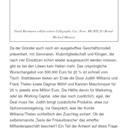
Frank Brormann erklärt seinen Calligraphy Cut. (Foto:
MG RTL D / Bernd-
Michael Maurer)
Da der Gründer auch noch ein ausgebufftes Geschäftsmodell
präsentiert, mit Seminaren, Klubmitgliedschaft und Klingen, die
nach vier Einsätzen schon wieder ausgetauscht werden müssen,
gibt es bei den Löwen kein Halten mehr. Das ursprüngliche
Wunschangebot von 500.000 Euro für 20 % ist schnell vom
Tisch. Stattdessen bieten am Ende die Duos Judith Williams und
Frank Thelen sowie Dagmar Wöhrl und Karsten Maschmeyer für
25 % jeweils eine Million Euro. Die Hälfte davon für Marketing,
oder als Working Capital, oder das noch zusätzlich, egal, der
Deal muss her. Judith bringt zusätzliche Produkte, etwa zur
Spitzenversiegelung, ins Gespräch, was der Kombi
Williams/Thelen schließlich den Zuschlag sichert. Ob der
selbsternannte „Tesla der Friseurbranche“ das erhoffte
Milliardengeschäft beschert? Ein Teil der Antwort auf diese Frage