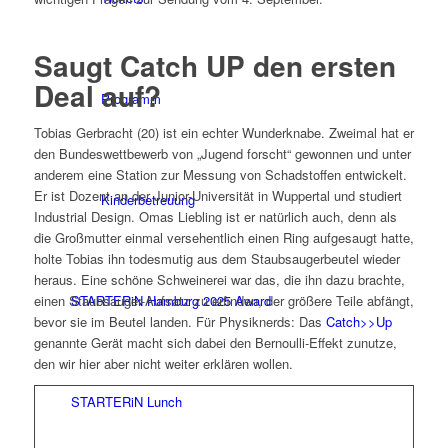
Saugt Catch UP den ersten
Deal auf?
Programm
Tobias Gerbracht (20) ist ein echter Wunderknabe. Zweimal hat er
den Bundeswettbewerb von „Jugend forscht“ gewonnen und unter
anderem eine Station zur Messung von Schadstoffen entwickelt.
Er ist Dozent an der Junior-Universität in Wuppertal und studiert
Kinderbetreuung
Industrial Design. Omas Liebling ist er natürlich auch, denn als
die Großmutter einmal versehentlich einen Ring aufgesaugt hatte,
holte Tobias ihn todesmutig aus dem Staubsaugerbeutel wieder
heraus. Eine schöne Schweinerei war das, die ihn dazu brachte,
STARTERiN Hamburg 2025 Award
einen Staubsauger-Aufsatz zu erfinden, der größere Teile abfängt,
bevor sie im Beutel landen. Für Physiknerds: Das
Catch>>Up
genannte Gerät macht sich dabei den Bernoulli-Effekt zunutze,
den wir hier aber nicht weiter erklären wollen.
STARTERiN Lunch