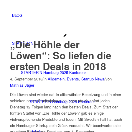
BLOG
„Die Höhle der
STARTERiN
Löwen“: So liefen die
ersten Deals in 2018
STARTERiN Hamburg 2025 Konferenz
4. September 2018
/
in
Allgemein
,
Events
,
Startup News
/
von
Mathias Jäger
Die Löwen sind wieder da! In altbewährter Besetzung und in einer
schicken neuen Studiodekoration jagen sie ab sofort jeden
STARTERiN Hamburg 2025 Konferenz
Dienstag 12 Folgen lang nach den besten Deals. Zum Start der
fünften Staffel von „Die Höhle der Löwen“ gab es einige
vielversprechende Produkte und Ideen. Mit Swedish Fall hat auch
ein Hamburger Startup sein Glück versucht. Wir beantworten alle
Tickets
wichtigen Fragen zur Sendung vom 4. September.