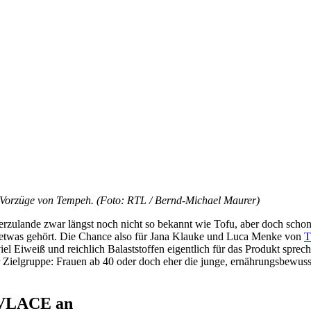
orzüge von Tempeh. (Foto: RTL / Bernd-Michael Maurer)
hierzulande zwar längst noch nicht so bekannt wie Tofu, aber doch sch
 etwas gehört. Die Chance also für Jana Klauke und Luca Menke von
 viel Eiweiß und reichlich Balaststoffen eigentlich für das Produkt sp
der Zielgruppe: Frauen ab 40 oder doch eher die junge, ernährungsbewu
n VLACE an