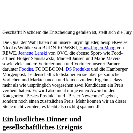
Geschafft! Nachdem die Entscheidung gefallen ist, stellt sich die Ju
Die Qual der Wahl haten nun unsere Jurymitglieder, beispielsweise
Nicolas Wöhlke von BUDNIKOWSKI,
Hans-Jürgen Moog
von
REWE,
Jeanette Lenski
von QVC, die ebenso Sport- wie Food-
affinen Holger Stanislawski, Marcell Jansen und Marie Mävers
sowie viele andere Vertreterinnen und Vertreter unserer Partner,
darunter
Foodist
, FOODBOOM,
DS Produkte
und die Hamburger
Morgenpost.
Leidenschaftlich diskutierten sie über persönliche
Vorlieben und Marktchancen und kamen zu dem Ergebnis, dass
mehr als wie ursprünglich vorgesehen zwei Kandidaten ein Preis
verdient hätten. Es wird also nicht nur je einen Award in den
Kategorien „Bestes Produkt“ und „Bester Newcomer“ geben,
sondern noch einen zusätzlichen Preis. Mehr können wir an dieser
Stelle nicht verraten, es bleibt also richtig spannend!
Ein köstliches Dinner und
gesellschaftliches Ereignis