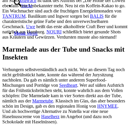
am Start.
koawach
ist dank des Auftritts bei „Die Höhle der Löwen“
ebenfalls kein Unbekannter mehr. Neu ist ein Koffein-Kakao to go.
Suche
Ein Wachmacher sind auch die fruchtigen Energielimonaden von
TANTRUM
. Basilikum und Ingwer sorgen bei
BALIS
für die
charakteristische grüne Farbe und den unverwechselbaren
Geschmack.
Uwe
heißt das erste alkoholfreie Craft Beer und kommt
natürlich aus Hamburg.
NOURI
schließlich bietet gesunde Shots
Menü
Menü
aus Kräutern und Gewürzen. Verdursten musste also niemand!
Marmelade aus der Tube und Snacks mit
Insekten
Verhungern selbstverständlich auch nicht. Wer an diesem Tag noch
nicht gefrühstückt hatte, konnte das während der Jurysitzung
nachholen. Da gab es nämlich unter anderem Superfood-
Mischungen und Porridge von
Seedheart
. Wer auf süßen Aufstrich
für das Frühstücksbrötchen steht, konnte wahrlich aus dem Vollen
schöpfen: Die Marmelade kam in vier Sorten direkt aus der Tube,
nämlich aus der
Marmetube
. Klassisch im Glas, das aber besonders
schön im Design, gab es den regionalen Honig von
HNYMEE
.
Und als hochwertige Alternative zu Nutella war eine neue
Haselnusscreme von
Haselherz
im Angebot (und dazu noch
Schokolade mit Haselnüssen).