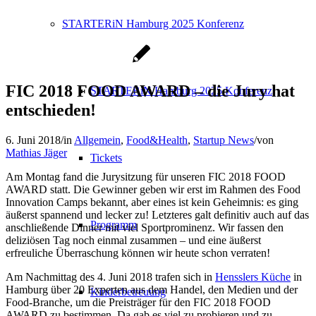
STARTERiN Hamburg 2025 Konferenz
FIC 2018 FOOD AWARD – die Jury hat
STARTERiN Hamburg 2025 Konferenz
entschieden!
6. Juni 2018
/
in
Allgemein
,
Food&Health
,
Startup News
/
von
Mathias Jäger
Tickets
Am Montag fand die Jurysitzung für unseren FIC 2018 FOOD
AWARD statt. Die Gewinner geben wir erst im Rahmen des Food
Innovation Camps bekannt, aber eines ist kein Geheimnis: es ging
äußerst spannend und lecker zu! Letzteres galt definitiv auch auf das
Programm
anschließende Dinner mit viel Sportprominenz. Wir fassen den
deliziösen Tag noch einmal zusammen – und eine äußerst
erfreuliche Überraschung können wir heute schon verraten!
Am Nachmittag des 4. Juni 2018 trafen sich in
Hensslers Küche
in
Hamburg über 20 Experten aus dem Handel, den Medien und der
Kinderbetreuung
Food-Branche, um die Preisträger für den FIC 2018 FOOD
AWARD zu bestimmen. Da gab es viel zu probieren und zu