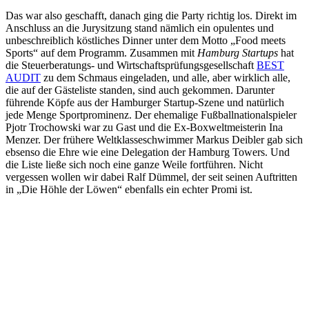
Das war also geschafft, danach ging die Party richtig los. Direkt im
Anschluss an die Jurysitzung stand nämlich ein opulentes und
unbeschreiblich köstliches Dinner unter dem Motto „Food meets
Sports“ auf dem Programm. Zusammen mit
Hamburg Startups
hat
die Steuerberatungs- und Wirtschaftsprüfungsgesellschaft
BEST
AUDIT
zu dem Schmaus eingeladen, und alle, aber wirklich alle,
die auf der Gästeliste standen, sind auch gekommen. Darunter
führende Köpfe aus der Hamburger Startup-Szene und natürlich
jede Menge Sportprominenz. Der ehemalige Fußballnationalspieler
Pjotr Trochowski war zu Gast und die Ex-Boxweltmeisterin Ina
Menzer. Der frühere Weltklasseschwimmer Markus Deibler gab sich
ebsenso die Ehre wie eine Delegation der Hamburg Towers. Und
die Liste ließe sich noch eine ganze Weile fortführen. Nicht
vergessen wollen wir dabei Ralf Dümmel, der seit seinen Auftritten
in „Die Höhle der Löwen“ ebenfalls ein echter Promi ist.