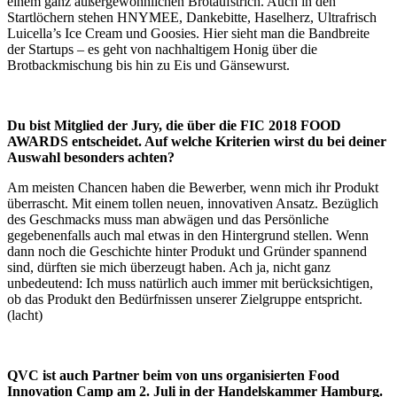
einem ganz außergewöhnlichen Brotaufstrich. Auch in den
Startlöchern stehen HNYMEE, Dankebitte, Haselherz, Ultrafrisch
Luicella’s Ice Cream und Goosies. Hier sieht man die Bandbreite
der Startups – es geht von nachhaltigem Honig über die
Brotbackmischung bis hin zu Eis und Gänsewurst.
Du bist Mitglied der Jury, die über die FIC 2018 FOOD
AWARDS entscheidet. Auf welche Kriterien wirst du bei deiner
Auswahl besonders achten?
Am meisten Chancen haben die Bewerber, wenn mich ihr Produkt
überrascht. Mit einem tollen neuen, innovativen Ansatz. Bezüglich
des Geschmacks muss man abwägen und das Persönliche
gegebenenfalls auch mal etwas in den Hintergrund stellen. Wenn
dann noch die Geschichte hinter Produkt und Gründer spannend
sind, dürften sie mich überzeugt haben. Ach ja, nicht ganz
unbedeutend: Ich muss natürlich auch immer mit berücksichtigen,
ob das Produkt den Bedürfnissen unserer Zielgruppe entspricht.
(lacht)
QVC ist auch Partner beim von uns organisierten Food
Innovation Camp am 2. Juli in der Handelskammer Hamburg.