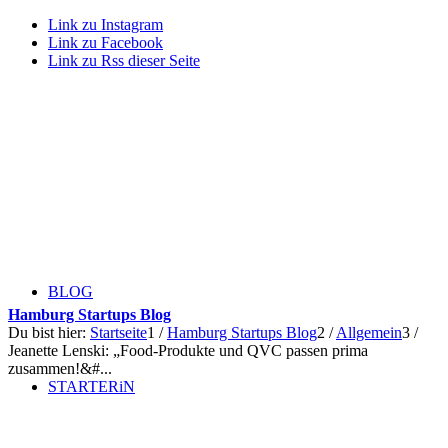
Link zu Instagram
Link zu Facebook
Link zu Rss dieser Seite
BLOG
Hamburg Startups Blog
Du bist hier:
Startseite
1
/
Hamburg Startups Blog
2
/
Allgemein
3
/
Jeanette Lenski: „Food-Produkte und QVC passen prima
zusammen!&#...
STARTERiN