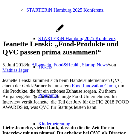
STARTERiN Hamburg 2025 Konferenz
STARTERiN Hamburg 2025 Konferenz
Jeanette Lenski: „Food-Produkte und
QVC passen prima zusammen!“
5. Juni 2018
/
in
Allgemein
,
Food&Health
,
Startup News
/
von
Tickets
Mathias Jäger
Jeanette Lenski kümmert sich beim Handelsunternehmen QVC,
einem der Gold-Partner bei unserem
Food Innovation Camp
, um
alle Produkte, die für ein schönes Zuhause sorgen. Zu ihrem
Programm
Aufgabengebiet gehören auch junge Food-Unternehmen. Im
Interview verrät Jeanette, die Teil der Jury für die FIC 2018 FOOD
AWARDS ist, was QVC für Startups leisten kann.
Kinderbetreuung
Liebe Jeanette, vielen Dank, dass du dir die Zeit für ein
Interview mit uns nimmst! Du arbeitest bei QVC als Director