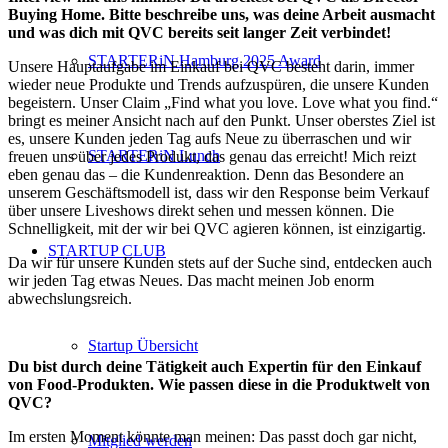
Buying Home. Bitte beschreibe uns, was deine Arbeit ausmacht
und was dich mit QVC bereits seit langer Zeit verbindet!
STARTERiN Hamburg 2025 Award
Unsere Hauptaufgabe im Einkauf bei QVC besteht darin, immer
wieder neue Produkte und Trends aufzuspüren, die unsere Kunden
begeistern. Unser Claim „Find what you love. Love what you find.“
bringt es meiner Ansicht nach auf den Punkt. Unser oberstes Ziel ist
es, unsere Kunden jeden Tag aufs Neue zu überraschen und wir
STARTERiN Lunch
freuen uns über jedes Produkt, das genau das erreicht! Mich reizt
eben genau das – die Kundenreaktion. Denn das Besondere an
unserem Geschäftsmodell ist, dass wir den Response beim Verkauf
über unsere Liveshows direkt sehen und messen können. Die
Schnelligkeit, mit der wir bei QVC agieren können, ist einzigartig.
STARTUP CLUB
Da wir für unsere Kunden stets auf der Suche sind, entdecken auch
wir jeden Tag etwas Neues. Das macht meinen Job enorm
abwechslungsreich.
Startup Übersicht
Du bist durch deine Tätigkeit auch Expertin für den Einkauf
von Food-Produkten. Wie passen diese in die Produktwelt von
QVC?
Im ersten Moment könnte man meinen: Das passt doch gar nicht,
Mitglied werden