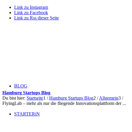
Link zu Instagram
Link zu Facebook
Link zu Rss dieser Seite
BLOG
Hamburg Startups Blog
Du bist hier:
Startseite
1
/
Hamburg Startups Blog
2
/
Allgemein
3
/
FlyingLab – mehr als nur die fliegende Innovationsplattform der ...
STARTERiN