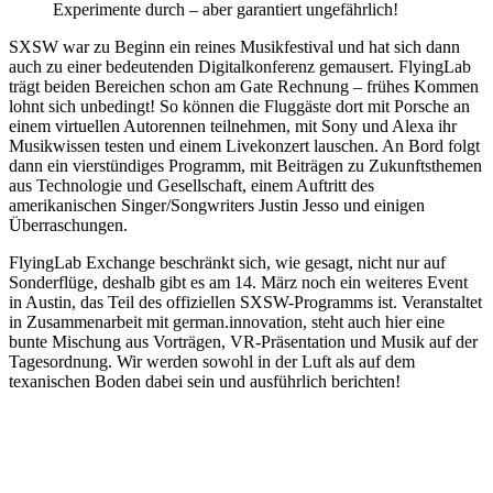
Experimente durch – aber garantiert ungefährlich!
SXSW war zu Beginn ein reines Musikfestival und hat sich dann
auch zu einer bedeutenden Digitalkonferenz gemausert. FlyingLab
trägt beiden Bereichen schon am Gate Rechnung – frühes Kommen
lohnt sich unbedingt! So können die Fluggäste dort mit Porsche an
einem virtuellen Autorennen teilnehmen, mit Sony und Alexa ihr
Musikwissen testen und einem Livekonzert lauschen. An Bord folgt
dann ein vierstündiges Programm, mit Beiträgen zu Zukunftsthemen
aus Technologie und Gesellschaft, einem Auftritt des
amerikanischen Singer/Songwriters Justin Jesso und einigen
Überraschungen.
FlyingLab Exchange beschränkt sich, wie gesagt, nicht nur auf
Sonderflüge, deshalb gibt es am 14. März noch ein weiteres Event
in Austin, das Teil des offiziellen SXSW-Programms ist. Veranstaltet
in Zusammenarbeit mit german.innovation, steht auch hier eine
bunte Mischung aus Vorträgen, VR-Präsentation und Musik auf der
Tagesordnung. Wir werden sowohl in der Luft als auf dem
texanischen Boden dabei sein und ausführlich berichten!