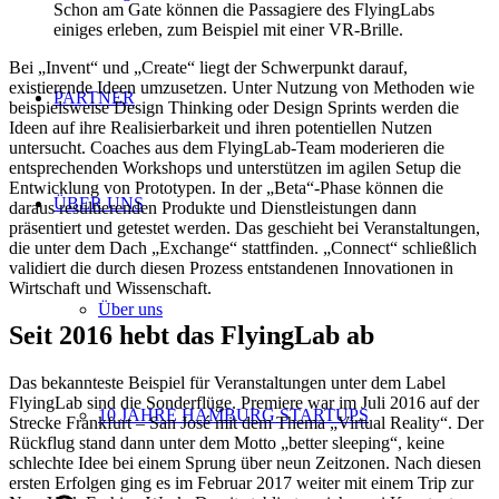
Schon am Gate können die Passagiere des FlyingLabs
einiges erleben, zum Beispiel mit einer VR-Brille.
Bei „Invent“ und „Create“ liegt der Schwerpunkt darauf,
existierende Ideen umzusetzen. Unter Nutzung von Methoden wie
PARTNER
beispielsweise Design Thinking oder Design Sprints werden die
Ideen auf ihre Realisierbarkeit und ihren potentiellen Nutzen
untersucht. Coaches aus dem FlyingLab-Team moderieren die
entsprechenden Workshops und unterstützen im agilen Setup die
Entwicklung von Prototypen. In der „Beta“-Phase können die
ÜBER UNS
daraus resultierenden Produkte und Dienstleistungen dann
präsentiert und getestet werden. Das geschieht bei Veranstaltungen,
die unter dem Dach „Exchange“ stattfinden. „Connect“ schließlich
validiert die durch diesen Prozess entstandenen Innovationen in
Wirtschaft und Wissenschaft.
Über uns
Seit 2016 hebt das FlyingLab ab
Das bekannteste Beispiel für Veranstaltungen unter dem Label
FlyingLab sind die Sonderflüge. Premiere war im Juli 2016 auf der
10 JAHRE HAMBURG STARTUPS
Strecke Frankfurt – San José mit dem Thema „Virtual Reality“. Der
Rückflug stand dann unter dem Motto „better sleeping“, keine
schlechte Idee bei einem Sprung über neun Zeitzonen. Nach diesen
ersten Erfolgen ging es im Februar 2017 weiter mit einem Trip zur