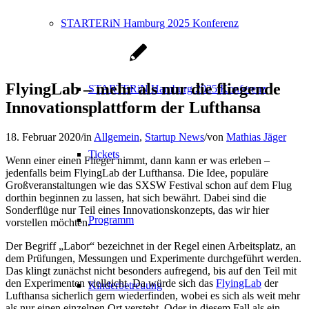
STARTERiN Hamburg 2025 Konferenz
FlyingLab – mehr als nur die fliegende
STARTERiN Hamburg 2025 Konferenz
Innovationsplattform der Lufthansa
18. Februar 2020
/
in
Allgemein
,
Startup News
/
von
Mathias Jäger
Tickets
Wenn einer einen Flieger nimmt, dann kann er was erleben –
jedenfalls beim FlyingLab der Lufthansa. Die Idee, populäre
Großveranstaltungen wie das SXSW Festival schon auf dem Flug
dorthin beginnen zu lassen, hat sich bewährt. Dabei sind die
Sonderflüge nur Teil eines Innovationskonzepts, das wir hier
Programm
vorstellen möchten.
Der Begriff „Labor“ bezeichnet in der Regel einen Arbeitsplatz, an
dem Prüfungen, Messungen und Experimente durchgeführt werden.
Das klingt zunächst nicht besonders aufregend, bis auf den Teil mit
den Experimenten vielleicht. Da würde sich das
FlyingLab
der
Kinderbetreuung
Lufthansa sicherlich gern wiederfinden, wobei es sich als weit mehr
als nur einen einzelnen Ort versteht. Oder in diesem Fall als ein