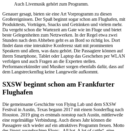
Auch Livemusik gehört zum Programm.
Genauer gesagt, bieten sie eine Art Vorprogramm zu diesen
Großereignissen. Der Spaß beginnt sogar schon am Flughafen, mit
Produkttests, Vorträgen, Snacks und Getränken und vielem mehr.
Da vergeht schon die Wartezeit am Gate wie im Fluge und bietet
beste Gelegenheiten zum Netzwerken. In der Regel etwa zwei
Stunden nach dem Abheben geht es an Bord so richtig los. Dort
findet dann eine interaktive Konferenz statt mit prominenten
Speakern und allem, was dazu gehört. Die Passagiere können auf
ihrem Smartphone, Tablet oder Laptop das Geschehen per WLAN
verfolgen und auch Fragen an die Experten stellen.
Performancekünstler und Musiker sorgen ebenfalls dafür, dass auf
dem Langstreckenflug keine Langeweile aufkommt.
SXSW beginnt schon am Frankfurter
Flughafen
Die gemeinsame Geschichte von Flying Lab und dem SXSW
Festival in Austin, Texas begann 2017 mit einem Sonderflug nach
Houston. 2019 ging es erstmals nonstop nach Austin, mittlerweile
eine regelmäßige Verbindung. Auch dieses Jahr können die
Passagiere sich wieder auf ein attraktives Programm freuen. Motto
des längst ausgebuchten Flugs: „All hat. A lot of cattle“, eine