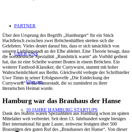
PARTNER
Über den Ursprung des Begriffs „Hamburger“ für ein Stück
Hachfleisch zwischen zwei Brötchenhälften streiten sich die
Gelehrten. Vieles deutet darauf hin, dass er sich tatsächlich von
unserer Lieblingsstadt an der Elbe ableitet. Eine Theorie besagt, dass
ÜBER UNS
die norddeutsche Spezialität „Rundstück warm“ als Vorbild gedient
hat, das ist eine Scheibe warmer Braten in einem Brötchen. Ein
weiterer Fastfood-Klassiker, die Currywurst, stammt mit hoher
Wahrscheinlichkeit aus Berlin. Gleichwohl verlegte der Schriftsteller
Uwe Timm in seiner Erfolgsnovelle „Die Entdeckung der
Über uns
Currywurst“ in die Hansestadt, die so zumindest zu ihrer
literarischen Heimat wurde.
Hamburg war das Brauhaus der Hanse
10 JAHRE HAMBURG STARTUPS
Dank des Hafens waren Spezialitäten aus Hamburg schon im späten
Mittelalter weit verbreitet. Seit dem 13. Jahrhundert sorgte hiesiges
Bier international für gute Laune, zeitweise festigten über 500
Braustätten den guten Ruf des „Brauhauses der Hanse“. Von dieser