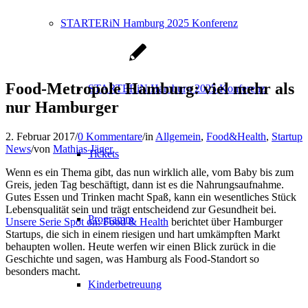
STARTERiN Hamburg 2025 Konferenz
Food-Metropole Hamburg: viel mehr als
STARTERiN Hamburg 2025 Konferenz
nur Hamburger
2. Februar 2017
/
0 Kommentare
/
in
Allgemein
,
Food&Health
,
Startup
News
/
von
Mathias Jäger
Tickets
Wenn es ein Thema gibt, das nun wirklich alle, vom Baby bis zum
Greis, jeden Tag beschäftigt, dann ist es die Nahrungsaufnahme.
Gutes Essen und Trinken macht Spaß, kann ein wesentliches Stück
Lebensqualität sein und trägt entscheidend zur Gesundheit bei.
Programm
Unsere Serie Spot on: Food & Health
berichtet über Hamburger
Startups, die sich in einem riesigen und hart umkämpften Markt
behaupten wollen. Heute werfen wir einen Blick zurück in die
Geschichte und sagen, was Hamburg als Food-Standort so
besonders macht.
Kinderbetreuung