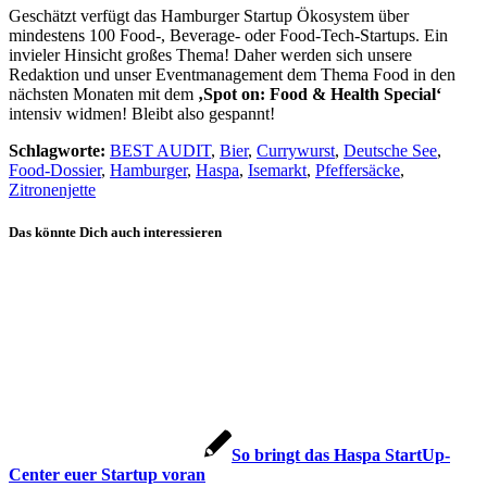
Geschätzt verfügt das Hamburger Startup Ökosystem über
mindestens 100 Food-, Beverage- oder Food-Tech-Startups. Ein
invieler Hinsicht großes Thema! Daher werden sich unsere
Redaktion und unser Eventmanagement dem Thema Food in den
nächsten Monaten mit dem
‚Spot on: Food & Health Special‘
intensiv widmen! Bleibt also gespannt!
Schlagworte:
BEST AUDIT
,
Bier
,
Currywurst
,
Deutsche See
,
Food-Dossier
,
Hamburger
,
Haspa
,
Isemarkt
,
Pfeffersäcke
,
Zitronenjette
Das könnte Dich auch interessieren
So bringt das Haspa StartUp-
Center euer Startup voran