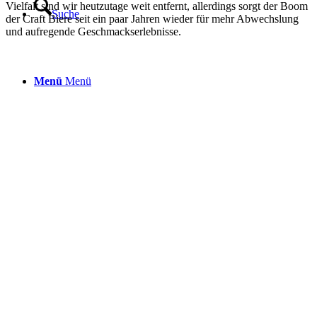
Vielfalt sind wir heutzutage weit entfernt, allerdings sorgt der Boom
Suche
der Craft Biere seit ein paar Jahren wieder für mehr Abwechslung
und aufregende Geschmackserlebnisse.
Menü
Menü