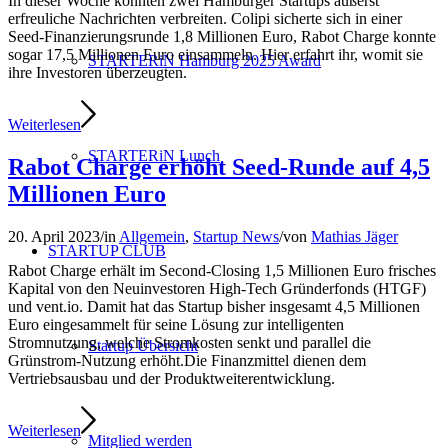
In dieser Woche konnten zwei Hamburger Startups äußerst
erfreuliche Nachrichten verbreiten. Colipi sicherte sich in einer
Seed-Finanzierungsrunde 1,8 Millionen Euro, Rabot Charge konnte
sogar 17,5 Millionen Euro einsammeln. Hier erfahrt ihr, womit sie
STARTERiN Hamburg 2025 Award
ihre Investoren überzeugten.
Weiterlesen
STARTERiN Lunch
Rabot Charge erhöht Seed-Runde auf 4,5
Millionen Euro
20. April 2023
/
in
Allgemein
,
Startup News
/
von
Mathias Jäger
STARTUP CLUB
Rabot Charge erhält im Second-Closing 1,5 Millionen Euro frisches
Kapital von den Neuinvestoren High-Tech Gründerfonds (HTGF)
und vent.io. Damit hat das Startup bisher insgesamt 4,5 Millionen
Euro eingesammelt für seine Lösung zur intelligenten
Stromnutzung, welche Stromkosten senkt und parallel die
Startup Übersicht
Grünstrom-Nutzung erhöht.Die Finanzmittel dienen dem
Vertriebsausbau und der Produktweiterentwicklung.
Weiterlesen
Mitglied werden