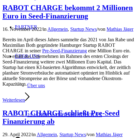
RABOT CHARGE bekommt 2 Millionen
Euro in Seed-Finanzierung
PARTNER
16. November 2022
/
in
Allgemein
,
Startup News
/
von
Mathias Jäger
Bereits im April dieses Jahres sammelte das 2021 von Jan Rabe und
Maximilian Both gegründete Hamburger Startup RABOT
CHARGE in seiner
Pre-Seed-Finanzierung
eine Million Euro ein.
Nun erhält das Unternehmen im Rahmen des ersten Closings der
ÜBER UNS
Seed-Finanzierung weitere zwei Millionen Euro Kapital. Das
Startup hat einen KI-basierten Algorithmus entwickelt, der zeitlich
planbare Stromverbräuche automatisiert optimiert im Hinblick auf
aktuelle Strompreise an der Börse und vorhandene Ökostrom-
Kapazitäten.
Über uns
Weiterlesen
RABOT CHARGE schließt Pre-Seed
10 JAHRE HAMBURG STARTUPS
Finanzierung ab
29. April 2022
/
in
Allgemein
,
Startup News
/
von
Mathias Jäger