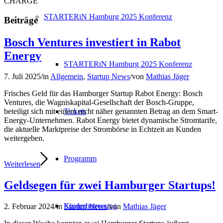
CHARGE
STARTERiN Hamburg 2025 Konferenz
Beiträge
Bosch Ventures investiert in Rabot
Energy
STARTERiN Hamburg 2025 Konferenz
7. Juli 2025
/
in
Allgemein
,
Startup News
/
von
Mathias Jäger
Frisches Geld für das Hamburger Startup Rabot Energy: Bosch
Ventures, die Wagniskapital-Gesellschaft der Bosch-Gruppe,
Tickets
beteiligt sich mit einem nicht näher genannten Betrag an dem Smart-
Energy-Unternehmen. Rabot Energy bietet dynamische Stromtarife,
die aktuelle Marktpreise der Strombörse in Echtzeit an Kunden
weitergeben.
Programm
Weiterlesen
Geldsegen für zwei Hamburger Startups!
Kinderbetreuung
2. Februar 2024
/
in
Startup News
/
von
Mathias Jäger