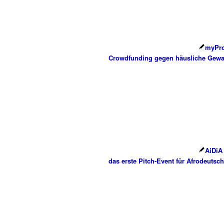
myProt
Crowdfunding gegen häusliche Gewa
AiDiA 
das erste Pitch-Event für Afrodeutsch