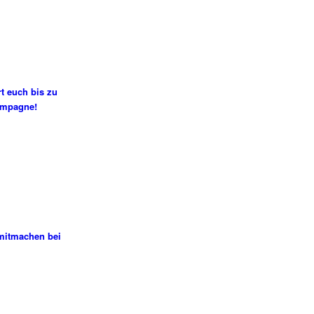
t euch bis zu
ampagne!
 mitmachen bei