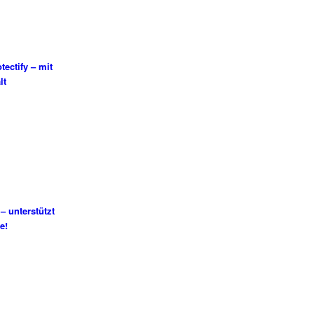
ectify – mit
lt
– unterstützt
e!