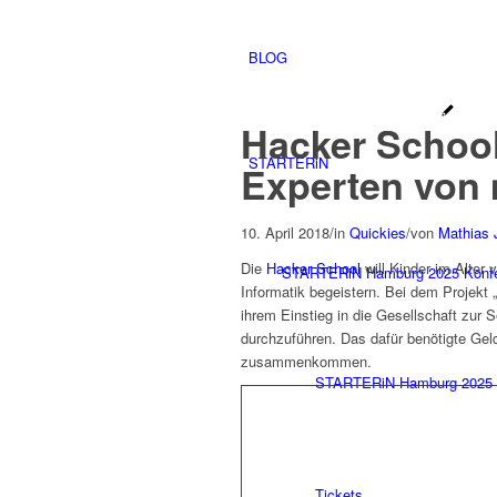
BLOG
Hacker School
STARTERiN
Experten von
10. April 2018
/
in
Quickies
/
von
Mathias 
Die
Hacker School
will Kinder im Alter
STARTERiN Hamburg 2025 Konf
Informatik begeistern. Bei dem Projekt
ihrem Einstieg in die Gesellschaft zur
durchzuführen. Das dafür benötigte Geld
zusammenkommen.
STARTERiN Hamburg 2025 
Tickets