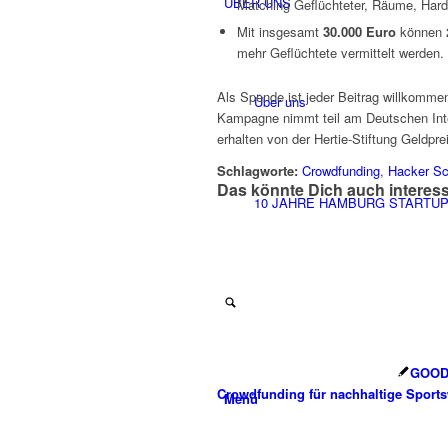
ÜBER UNS
Matching Geflüchteter, Räume, Hard
Mit insgesamt
30.000 Euro
können 2
mehr Geflüchtete vermittelt werden.
Als Spende ist jeder Beitrag willkomme
Über uns
Kampagne nimmt teil am Deutschen Inte
erhalten von der Hertie-Stiftung Geldpr
Schlagworte:
Crowdfunding
,
Hacker Sc
Das könnte Dich auch interes
10 JAHRE HAMBURG STARTU
GOOD
Crowdfunding für nachhaltige Sport
Menü