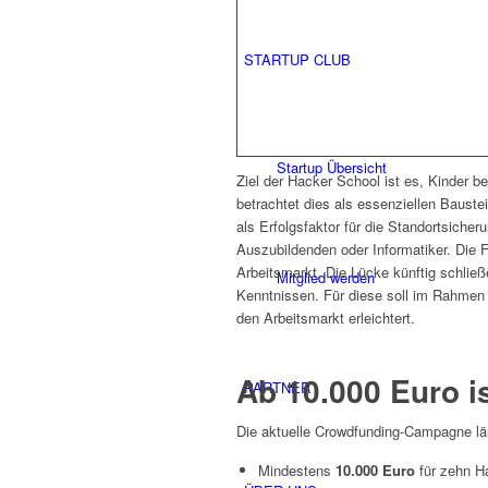
STARTUP CLUB
Startup Übersicht
Ziel der Hacker School ist es, Kinder be
betrachtet dies als essenziellen Baustei
als Erfolgsfaktor für die Standortsicher
Auszubildenden oder Informatiker. Die 
Arbeitsmarkt. Die Lücke künftig schließ
Mitglied werden
Kenntnissen. Für diese soll im Rahmen 
den Arbeitsmarkt erleichtert.
Ab 10.000 Euro i
PARTNER
Die aktuelle Crowdfunding-Campagne läu
Mindestens
10.000 Euro
für zehn H