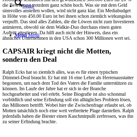
die Bewertung trotzdem ganz schön hoch. Was sie mit dem Geld
Suche
sinnvolles anstellen wollen, wird nicht ganz klar. Ein Mediabudget
in Höhe von 450.00 Euro ist bei ihnen schon ziemlich wirkungslos
verpufft. Das sind alles Zahlen, die die Löwen nicht zum Investieren
animieren, obwohl sie dem Walkie-Duo durchaus einen guten
Auftritt attestieren. Da hilft auch nicht der Hinweis, dass ein
Menü
Menü
ähnliches Unternehmen in den USA schon 300 Millionen wert sei.
CAPSAIR kriegt nicht die Motten,
sondern den Deal
Ralph Ecks hat so ziemlich alles, was es für einen typischen
Dümmel-Deal braucht. Er hat mit 16 eine Lehre als Herrenausstatter
begonnen, um nach dem Tod des Vaters die Familie unterstützen zu
können. Im Laufe der Jahre hat er sich in der Branche
hochgearbeitet und viel erlebt. Seine Biografie ist also schonmal
vorbildlich und seine Erfindung soll ein alltägliches Problem lösen,
das Millionen betrifft. Wobei hier die Zwischenfrage erlaubt sei, ob
Motten tatsächlich noch eine weit verbreitete Plage darstellen. Ralph
jedenfalls haben die Biester einen Kaschmirpulli zerfressen, was ihn
zu seiner Erfindung brachte.