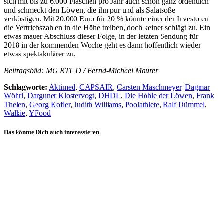
sich mit bis zu 6.000 Flaschen pro Jahr auch schon ganz ordentlich
und schmeckt den Löwen, die ihn pur und als Salatsoße
verköstigen. Mit 20.000 Euro für 20 % könnte einer der Investoren
die Vertriebszahlen in die Höhe treiben, doch keiner schlägt zu. Ein
etwas mauer Abschluss dieser Folge, in der letzten Sendung für
2018 in der kommenden Woche geht es dann hoffentlich wieder
etwas spektakulärer zu.
Beitragsbild: MG RTL D / Bernd-Michael Maurer
Schlagworte:
Aktimed
,
CAPSAIR
,
Carsten Maschmeyer
,
Dagmar
Wöhrl
,
Darguner Klostervogt
,
DHDL
,
Die Höhle der Löwen
,
Frank
Thelen
,
Georg Kofler
,
Judith Wiliiams
,
Poolathlete
,
Ralf Dümmel
,
Walkie
,
YFood
Das könnte Dich auch interessieren