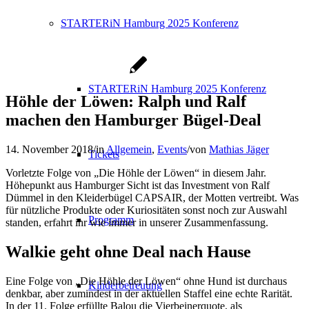
STARTERiN Hamburg 2025 Konferenz
STARTERiN Hamburg 2025 Konferenz
Höhle der Löwen: Ralph und Ralf
machen den Hamburger Bügel-Deal
14. November 2018
/
in
Allgemein
,
Events
/
von
Mathias Jäger
Tickets
Vorletzte Folge von „Die Höhle der Löwen“ in diesem Jahr.
Höhepunkt aus Hamburger Sicht ist das Investment von Ralf
Dümmel in den Kleiderbügel CAPSAIR, der Motten vertreibt. Was
für nützliche Produkte oder Kuriositäten sonst noch zur Auswahl
Programm
standen, erfahrt ihr wie immer in unserer Zusammenfassung.
Walkie geht ohne Deal nach Hause
Eine Folge von „Die Höhle der Löwen“ ohne Hund ist durchaus
Kinderbetreuung
denkbar, aber zumindest in der aktuellen Staffel eine echte Rarität.
In der 11. Folge erfüllte Balou die Vierbeinerquote, als