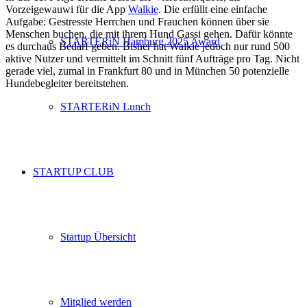
Vorzeigewauwi für die App
Walkie
. Die erfüllt eine einfache
Aufgabe: Gestresste Herrchen und Frauchen können über sie
Menschen buchen, die mit ihrem Hund Gassi gehen. Dafür könnte
STARTERiN Hamburg 2025 Award
es durchaus Bedarf geben. Bisher hat Walkie jedoch nur rund 500
aktive Nutzer und vermittelt im Schnitt fünf Aufträge pro Tag. Nicht
gerade viel, zumal in Frankfurt 80 und in München 50 potenzielle
Hundebegleiter bereitstehen.
STARTERiN Lunch
STARTUP CLUB
Startup Übersicht
Mitglied werden