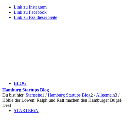
Link zu Instagram
Link zu Facebook
Link zu Rss dieser Seite
BLOG
Hamburg Startups Blog
Du bist hier:
Startseite
1
/
Hamburg Startups Blog
2
/
Allgemein
3
/
Höhle der Löwen: Ralph und Ralf machen den Hamburger Bügel-
Deal
STARTERiN