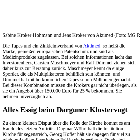
Sabine Kroker-Hohmann und Jens Kroker von Aktimed (Foto: MG R
Die Tapes und ein Zinkleimverband von
Aktimed
, so heißt die
Marke, genießen europäischen Patentschutz und sind als
Medizinprodukte zugelassen. Bei solchen Informationen lacht das
Investorenherz, Carsten Maschmeyer und Ralf Dümmel ziehen sich
daher kurz zur Beratung zurück. Maschmeyer kennt da einige
Sportler, die als Multiplikatoren behilflich sein könnten, und
Dümmel hat mit herkömmlichen Tapes schon Millionen gemacht.
Bei dieser Kombination müssen die Krokers gar nicht überlegen, als
sie ein Angebot über 150.000 Euro für 25 % bekommen. Sie
nehmen unverzüglich an.
Alles Essig beim Darguner Klostervogt
Zu einem kleinen Disput über die Rolle der Kirche kommt es am
Rande des letzten Auftritts. Dagmar Wöhrl halt die Institution
Kirche für segensreich, Georg Kofler hält sie dagegen für viel zu
reich und will auf gar keinen Fall in sie investieren. Doch sind