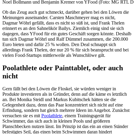
Noel Bollmann und Benjamin Kremer von YFood (Foto: MG RTL D 
Ob das Zeug auch gut schmeckt, darüber gehen bei den Löwen die
Meinungen auseinander. Carsten Maschmeyer mag es nicht,
Dagmar Wöhrl gefällt, dass es nicht so süß ist, und Frank Thelen
erinnert es an den Sahnelikör Bailys. Ziemlich einig sind sie sich
dagegen, dass YFood für ein gutes Geschäft sorgen könnte. Deshalb
tun sich Dagmar Wöhrl und Ralf Dümmel zusammen, die 200.000
Euro bieten und dafür 25 % wollen. Den Deal schnappt sich
allerdings Frank Thelen, der nur 20 % für sich beansprucht und bei
vielen Food-Startups mittlerweile als Wunschlöwe gilt.
Poolathlete oder Painttablet, oder auch
nicht
Gern fällt bei den Löwen die Floskel, sie würden weniger in
Produkte investieren als in Gründer, denn auf die käme es letztlich
an. Bei Monika Steidl und Markus Kubitschek hätten sie die
Gelegenheit dazu, denn das Paar konzentriert sich nicht auf eine
Erfindung, sondern hat gleich mehrere Ideen im Angebot. Zunächst
versuchen sie es mit
Poolathlete
, einem Trainingsgerät für
Schwimmer, das sich auch in kleinen Pools und größeren
Planschbecken nutzen lässt. Im Prinzip ist das ein an einen Ständer
befestigtes Seil, das einen beim Schwimmen daran hindert