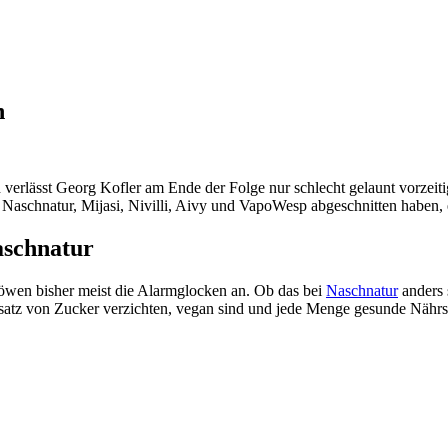
n
ich verlässt Georg Kofler am Ende der Folge nur schlecht gelaunt vorzei
 Naschnatur, Mijasi, Nivilli, Aivy und VapoWesp abgeschnitten haben, 
aschnatur
öwen bisher meist die Alarmglocken an. Ob das bei
Naschnatur
anders 
usatz von Zucker verzichten, vegan sind und jede Menge gesunde Nährst