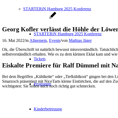
STARTERiN Hamburg 2025 Konferenz
Georg Kofler verlässt die Höhle der Löwe
STARTERiN Hamburg 2025 Konferenz
16. Mai 2022
/
in
Allgemein
,
Events
/
von
Mathias Jäger
Ok, die Überschrift ist natürlich bewusst missverständlich. Tatsächl
selbstverständlich erhalten. Wie es zu dem kleinen Eklat kam und wie
Tickets
Eiskalte Premiere für Ralf Dümmel mit N
Bei dem Begriffen „Kühlkette“ oder „Tiefkühlkost“ gingen bei den L
Smarzoch präsentiert mit NiceTarts kleine Eistörtchen, die auf den Z
Programm
wichtigsten: Sie sollen auch noch richtig gut schmecken.
Kinderbetreuung