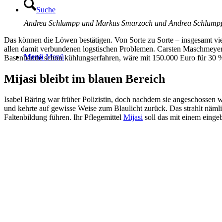
Suche
Andrea Schlumpp und Markus Smarzoch und Andrea Schlumpp
Das können die Löwen bestätigen. Von Sorte zu Sorte – insgesamt vier 
allen damit verbundenen logstischen Problemen. Carsten Maschmeyer u
Menü
Menü
Basenbande schon kühlungserfahren, wäre mit 150.000 Euro für 30 % d
Mijasi bleibt im blauen Bereich
Isabel Bäring war früher Polizistin, doch nachdem sie angeschossen wo
und kehrte auf gewisse Weise zum Blaulicht zurück. Das strahlt nämli
Faltenbildung führen. Ihr Pflegemittel
Mijasi
soll das mit einem eingeb