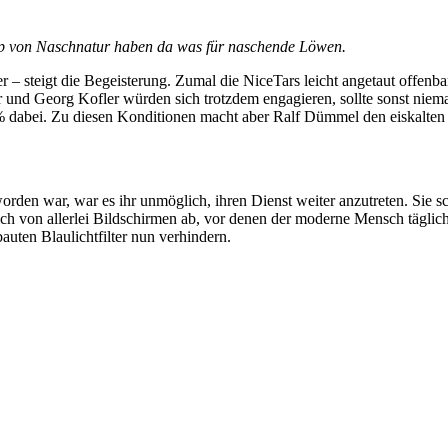
 von Naschnatur haben da was für naschende Löwen.
– steigt die Begeisterung. Zumal die NiceTars leicht angetaut offenbar
nd Georg Kofler würden sich trotzdem engagieren, sollte sonst nieman
abei. Zu diesen Konditionen macht aber Ralf Dümmel den eiskalten Dea
rden war, war es ihr unmöglich, ihren Dienst weiter anzutreten. Sie sch
ch von allerlei Bildschirmen ab, vor denen der moderne Mensch täglich s
auten Blaulichtfilter nun verhindern.