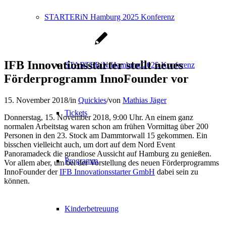
STARTERiN Hamburg 2025 Konferenz
IFB Innovationsstarter stellt neues
STARTERiN Hamburg 2025 Konferenz
Förderprogramm InnoFounder vor
15. November 2018
/
in
Quickies
/
von
Mathias Jäger
Tickets
Donnerstag, 15. November 2018, 9:00 Uhr. An einem ganz
normalen Arbeitstag waren schon am frühen Vormittag über 200
Personen in den 23. Stock am Dammtorwall 15 gekommen. Ein
bisschen vielleicht auch, um dort auf dem Nord Event
Panoramadeck die grandiose Aussicht auf Hamburg zu genießen.
Programm
Vor allem aber, um bei der Vorstellung des neuen Förderprogramms
InnoFounder der
IFB Innovationsstarter GmbH
dabei sein zu
können.
Kinderbetreuung