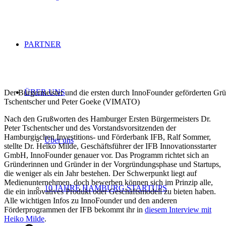
PARTNER
ÜBER UNS
Der Bürgermeister und die ersten durch InnoFounder geförderten Gr
Tschentscher und Peter Goeke (VIMATO)
Nach den Grußworten des Hamburger Ersten Bürgermeisters Dr.
Peter Tschentscher und des Vorstandsvorsitzenden der
Hamburgischen Investitions- und Förderbank IFB, Ralf Sommer,
Über uns
stellte Dr. Heiko Milde, Geschäftsführer der IFB Innovationsstarter
GmbH, InnoFounder genauer vor. Das Programm richtet sich an
Gründerinnen und Gründer in der Vorgründungsphase und Startups,
die weniger als ein Jahr bestehen. Der Schwerpunkt liegt auf
Medienunternehmen, doch bewerben können sich im Prinzip alle,
10 JAHRE HAMBURG STARTUPS
die ein innovatives Produkt oder Geschäftsmodell zu bieten haben.
Alle wichtigen Infos zu InnoFounder und den anderen
Förderprogrammen der IFB bekommt ihr in
diesem Interview mit
Heiko Milde
.