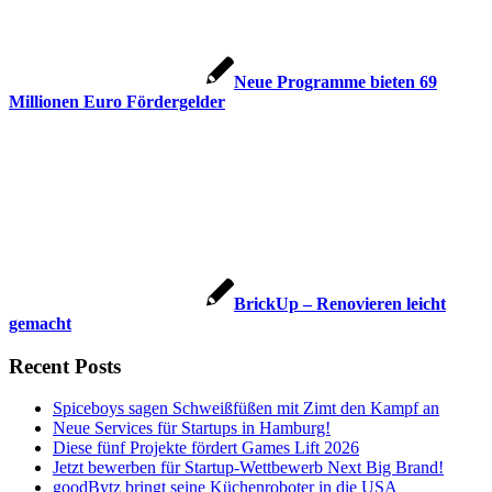
Neue Programme bieten 69
Millionen Euro Fördergelder
BrickUp – Renovieren leicht
gemacht
Recent Posts
Spiceboys sagen Schweißfüßen mit Zimt den Kampf an
Neue Services für Startups in Hamburg!
Diese fünf Projekte fördert Games Lift 2026
Jetzt bewerben für Startup-Wettbewerb Next Big Brand!
goodBytz bringt seine Küchenroboter in die USA