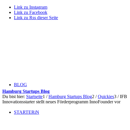
Link zu Instagram
Link zu Facebook
Link zu Rss dieser Seite
BLOG
Hamburg Startups Blog
Du bist hier:
Startseite
1
/
Hamburg Startups Blog
2
/
Quickies
3
/
IFB
Innovationsstarter stellt neues Förderprogramm InnoFounder vor
STARTERiN