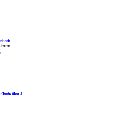
editech
sieren
PS
inTech: über 2