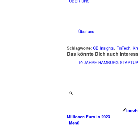
ÜBER UNS
Über uns
Schlagworte:
CB Insights
,
FinTech
,
Kr
Das könnte Dich auch interes
10 JAHRE HAMBURG STARTU
InnoF
Millionen Euro in 2023
Menü