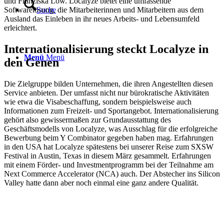
und Franziska Löw. Localyze bietet eine umfassende
Softwarelösung, die Mitarbeiterinnen und Mitarbeitern aus dem
Suche
Ausland das Einleben in ihr neues Arbeits- und Lebensumfeld
erleichtert.
Internationalisierung steckt Localyze in
Menü
Menü
den Genen
Die Zielgruppe bilden Unternehmen, die ihren Angestellten diesen
Service anbieten. Der umfasst nicht nur bürokratische Aktivitäten
wie etwa die Visabeschaffung, sondern beispielsweise auch
Informationen zum Freizeit- und Sportangebot. Internationalisierung
gehört also gewissermaßen zur Grundausstattung des
Geschäftsmodells von Localyze, was Ausschlag für die erfolgreiche
Bewerbung beim Y Combinator gegeben haben mag. Erfahrungen
in den USA hat Localyze spätestens bei unserer Reise zum SXSW
Festival in Austin, Texas in diesem März gesammelt. Erfahrungen
mit einem Förder- und Investmentprogramm bei der Teilnahme am
Next Commerce Accelerator (NCA) auch. Der Abstecher ins Silicon
Valley hatte dann aber noch einmal eine ganz andere Qualität.