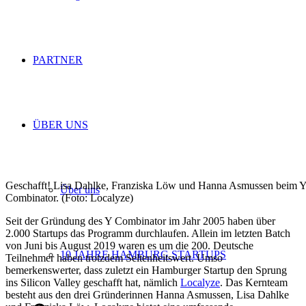
PARTNER
ÜBER UNS
Geschafft! Lisa Dahlke, Franziska Löw und Hanna Asmussen beim 
Über uns
Combinator. (Foto: Localyze)
Seit der Gründung des Y Combinator im Jahr 2005 haben über
2.000 Startups das Programm durchlaufen. Allein im letzten Batch
von Juni bis August 2019 waren es um die 200. Deutsche
10 JAHRE HAMBURG STARTUPS
Teilnehmer haben trotzdem Seltenheitswert. Umso
bemerkenswerter, dass zuletzt ein Hamburger Startup den Sprung
ins Silicon Valley geschafft hat, nämlich
Localyze
. Das Kernteam
besteht aus den drei Gründerinnen Hanna Asmussen, Lisa Dahlke