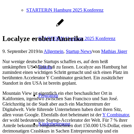
STARTERiN Hamburg 2025 Konferenz
Localyze erobert Amerika
STARTERiN Hamburg 2025 Konferenz
9. September 2019
/
in
Allgemein
,
Startup News
/
von
Mathias Jäger
Nur wenige deutsche Startups schaffen es, auf dem heiß
umkämpften US-Markt Fuß zu fassen. Localyze aus Hamburg hat
Tickets
zumindest einen wichtigen Schritt gemacht und sich einen Platz im
berühmten Accelerator Y Combinator gesichert. Ein zusätzlicher
Standort in den USA ist bereits geplant.
Mountain View ist eigentlich ein eher beschaulicher Ort in
Programm
Kalifornien, irgendwo zwischen San Francisco und San José.
Gleichzeitig ist die Stadt aber auch ein Machtzentrum der
Digitalwelt. Viele führende Unternehmen haben dort ihren Sitz,
allen voran Google. Ebenfalls dort beheimatet ist der
Y Combinator
,
der wohl bedeutendste Startup-Accelerator der Welt. Für 7 % ihrer
Kinderbetreuung
Anteile bekommen Jungunternehmen dort 150.000 US-Dollar, einen
dreimonatigen Crashkurs in Sachen Entrepreneurship und ein