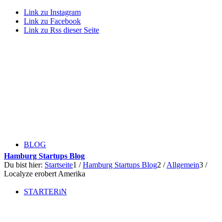
Link zu Instagram
Link zu Facebook
Link zu Rss dieser Seite
BLOG
Hamburg Startups Blog
Du bist hier:
Startseite
1
/
Hamburg Startups Blog
2
/
Allgemein
3
/
Localyze erobert Amerika
STARTERiN