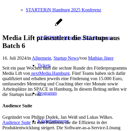
STARTERiN Hamburg 2025 Konferenz
Media Lift präsentiert die Startups aus
STARTERiN Hamburg 2025 Konferenz
Batch 6
16. Juli 2024
/
in
Allgemein
,
Startup News
/
von
Mathias Jäger
Tickets
Seit ein paar Wochen läuft die sechste Runde des Förderprogramms
Media Lift von
nextMedia.Hamburg
. Fünf Teams haben sich dafür
qualifiziert und erhalten
jeweils eine Förderung von 15.000 Euro,
umfassendes Mentoring und Coaching über vier Monate sowie
Arbeitsplätze im SPACE in Hamburg
.
In diesem Beitrag stellen wir
Programm
die Startups kurz vor.
Audience Suite
Gegründet von Philipp Dudek, Jan Weiß und Lukas Wilkes.
Kinderbetreuung
Audience Suite
ist eine Plattform, die die Effizienz in der
Produktentwicklung steigert. Die Software-as-a-Service-Lösung