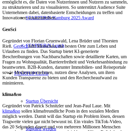
ermöglicht es, die Daten von Nutzerinnen und Nutzern zu sammeln,
zu strukturieren und zu visualisieren. So unterstützt Audience Suite
Unternehmen dabei, datenbasierte Entscheidungen zu treffen und
STARTERiN Hamburg 2025 Award
Innovationen voranzutreiben.
GeoSci
Gegründet von Florian Gruenwald, Lena Brüder und Thorsten
STARTERiN Lunch
Rieß.
GeoSci
hilft Menschen, die besten Orte zum Leben und
Urlauben zu finden. Das Startup bietet KI-generierte
Beschreibungen von Nachbarschaften sowie detaillierte Karten, um
Fragen zu Wohnqualität, Barrierefreiheit und Verkehrsanbindung zu
beantworten. B2B-Kunden, darunter Immobilien- und Reiseportale
sowie Medienunternehmen, nutzen diese Analysen, um ihren
STARTUP CLUB
Kunden Transparenz zu bieten und den Rechercheaufwand zu
minimieren.
klima&so
Startup Übersicht
Gegründet von Patrick Schnitzler und Jean-Paul Laue. Mit
klima&so
sollen klimafreundliche Posts in den sozialen Medien
möglich werden. Damit will das Startup ein Problem lösen, dessen
Tragweite vielen gar nicht bewusst ist. Ein virales TikTok-Video,
das 20 Sekunden dauert und von mehreren Millionen Menschen
Mitglied werden