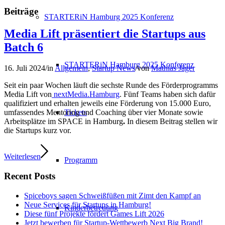
Beiträge
STARTERiN Hamburg 2025 Konferenz
Media Lift präsentiert die Startups aus
Batch 6
STARTERiN Hamburg 2025 Konferenz
16. Juli 2024
/
in
Allgemein
,
Startup News
/
von
Mathias Jäger
Seit ein paar Wochen läuft die sechste Runde des Förderprogramms
Media Lift von
nextMedia.Hamburg
. Fünf Teams haben sich dafür
qualifiziert und erhalten
jeweils eine Förderung von 15.000 Euro,
Tickets
umfassendes Mentoring und Coaching über vier Monate sowie
Arbeitsplätze im SPACE in Hamburg
.
In diesem Beitrag stellen wir
die Startups kurz vor.
Weiterlesen
Programm
Recent Posts
Spiceboys sagen Schweißfüßen mit Zimt den Kampf an
Neue Services für Startups in Hamburg!
Kinderbetreuung
Diese fünf Projekte fördert Games Lift 2026
Jetzt bewerben für Startup-Wettbewerb Next Big Brand!