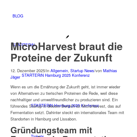
BLOG
MicroHarvest braut die
STARTERiN
Proteine der Zukunft
12. Dezember 2025
/
in
Allgemein
,
Startup News
/
von
Mathias
STARTERiN Hamburg 2025 Konferenz
Jäger
Wenn es um die Ernährung der Zukunft geht, ist immer wieder
von Alternativen zu tierischen Proteinen die Rede, weil diese
nachhaltiger und umweltfreundlicher zu produzieren sind. Ein
STARTERiN Hamburg 2025 Konferenz
führendes Startup in diesem Bereich ist MicroHarvest, das auf
Fermentation setzt. Dahinter steckt ein internationales Team mit
Standorten in Hamburg und Lissabon.
Gründungsteam mit
Tickets