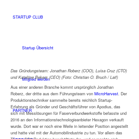
STARTUP CLUB
Startup Übersicht
Das Gründungsteam: Jonathan Roberz (COO), Luísa Cruz (CTO)
und Katelijne Bekers (CEO) (Foto: Christian O. Bruch / Laif)
Mitglied werden
Aus einer anderen Branche kommt ursprünglich Jonathan
Roberz, der dritte aus dem Führungsteam von
MicroHarvest
. Der
Produktionstechniker sammelte bereits reichlich Startup-
Erfahrung als Gründer und Geschäftsführer von Apodius, das
PARTNER
sich mit Messlösungen für Faserverbundwerkstoffe befasste und
2016 an den Informationstechnologieanbieter Hexagon verkauft
wurde. Dort war er noch eine Weile in leitender Position angestellt
und hatte viel mit der Automobilindustrie zu tun. Vor allem das