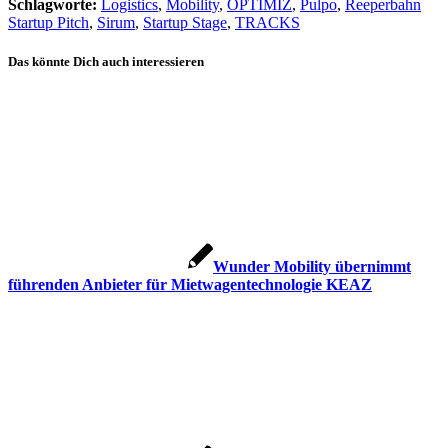
Schlagworte:
Logistics
,
Mobility
,
OPTIMIZ
,
Pulpo
,
Reeperbahn
Startup Pitch
,
Sirum
,
Startup Stage
,
TRACKS
Das könnte Dich auch interessieren
Wunder Mobility übernimmt
führenden Anbieter für Mietwagentechnologie KEAZ