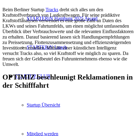
Beim Berliner Startup
Tracks
dreht sich alles um den
Kraftstoffverbrauch von Lastkraftwagen. Für seine prädiktive
STARTERiN Hamburg 2025 Award
Kraftstoffanalysen verwendet es eine große Zahl an Daten des
LKWs und seines Fahrtumfelds, um einen möglichst umfassenden
Überblick über Verbrauchswerte und die relevanten Einflussfaktoren
zu erhalten. Darauf basierend lassen sich Handlungsempfehlungen
zu Preissetzung, Flottenzusammensetzung und effizienzsteigernden
STARTERiN Lunch
Investitionen erstellen. Mithilfe einer künstlichen Intelligenz
versucht Tracks also, so viel Kraftstoff wie möglich zu sparen. Da
freuen sich der Geldbeutel des Fuhrunternehmens ebenso wie die
Umwelt.
OPTIMIZ beschleunigt Reklamationen in
STARTUP CLUB
der Schifffahrt
Startup Übersicht
Mitglied werden