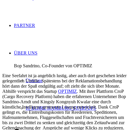
PARTNER
ÜBER UNS
Bop Sandrino, Co-Founder von OPTIMIZ
Eine Seefahrt ist ja angeblich lustig, aber auch dort geschehen leider
Über uns
gelegentlich Unfälle. Spätestens bei der Reklamationsbehandlung
hört dann der Spaß endgültig auf; oft zieht die sich über Monate.
Abhilfe verspricht das Startup
OPTIMIZ
. Mit ihrer Plattform CroP
(Cargo Recovery Platform) haben die erfahrenen Unternehmer Bop
Sandrino-Arndt und Kingsly Kongnyuh Kwalar eine durch
künstliche Intelligenz gesteuerte Lösung entwickelt. Dank CroP
10 JAHRE HAMBURG STARTUPS
gelingt es, die Eintreibungskosten für Reedereien, Speditionen,
Hafenunternehmen, Fluggesellschaften und Frachtversicherern um
bis zu zwei Drittel zu senken und gleichzeitig den Zeitaufwand zur
Geltendmachung der Ansprüche auf wenige Klicks zu reduzieren.