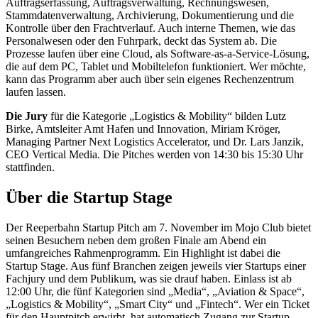
Auftragserfassung, Auftragsverwaltung, Rechnungswesen,
Stammdatenverwaltung, Archivierung, Dokumentierung und die
Kontrolle über den Frachtverlauf. Auch interne Themen, wie das
Personalwesen oder den Fuhrpark, deckt das System ab. Die
Prozesse laufen über eine Cloud, als Software-as-a-Service-Lösung,
die auf dem PC, Tablet und Mobiltelefon funktioniert. Wer möchte,
kann das Programm aber auch über sein eigenes Rechenzentrum
laufen lassen.
Die Jury
für die Kategorie „Logistics & Mobility“ bilden Lutz
Birke, Amtsleiter Amt Hafen und Innovation, Miriam Kröger,
Managing Partner Next Logistics Accelerator, und Dr. Lars Janzik,
CEO Vertical Media. Die Pitches werden von 14:30 bis 15:30 Uhr
stattfinden.
Über die Startup Stage
Der Reeperbahn Startup Pitch am 7. November im Mojo Club bietet
seinen Besuchern neben dem großen Finale am Abend ein
umfangreiches Rahmenprogramm. Ein Highlight ist dabei die
Startup Stage. Aus fünf Branchen zeigen jeweils vier Startups einer
Fachjury und dem Publikum, was sie drauf haben. Einlass ist ab
12:00 Uhr, die fünf Kategorien sind „Media“, „Aviation & Space“,
„Logistics & Mobility“, „Smart City“ und „Fintech“. Wer ein Ticket
für den Hauptpitch erwirbt, hat automatisch Zugang zur Startup