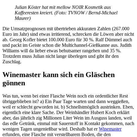
Julian Köster hat mit mellow NOIR Kosmetik aus
Kaffeeresten kreiert. (Foto: TVNOW / Bernd-Michael
Maurer)
Die Umsatzprognosen mit übertrieben akkuraten Zahlen (267.000
Euro im Jahr) sind etwas irritierend, schrecken die Löwen aber nicht
ab. Georg Kofler bietet 100.000 Euro für 30 %. Ralf Dümmel auch
und packt im Geiste schon die Multichannel-Gießkanne aus. Judith
Williams will da lieber etwas behutsamer rangehen und 35 %.
Trotzdem muss Julian nicht lange überlegen und gibt ihr den
Zuschlag.
Winemaster kann sich ein Gläschen
gönnen
Was tun, wenn bei einer Flasche Wein noch ein ordentlicher Rest
übriggeblieben ist? a) Ein Paar Tage warten und dann weggießen,
weil er schlecht geworden ist. b) Schnellstmöglich austrinken. Eben,
eigentlich eine klare Sache. Der Weinhändler Hubert Koch erklärt
aber, das jährlich zig Millionen Liter Wein im Ausguss landen, weil
das edle Getränk, einmal mit Sauerstoff in Kontakt gekommen, nach
wenigen Tagen ungenießbar wird. Deshalb hat er
Winemaster
erfunden, eine Flasche mit verstellbarem Boden, die den