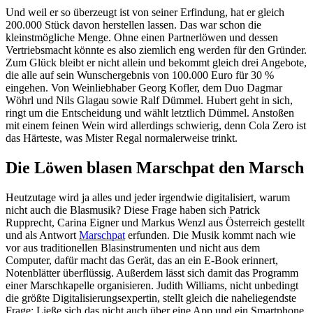
Und weil er so überzeugt ist von seiner Erfindung, hat er gleich
200.000 Stück davon herstellen lassen. Das war schon die
kleinstmögliche Menge. Ohne einen Partnerlöwen und dessen
Vertriebsmacht könnte es also ziemlich eng werden für den Gründer.
Zum Glück bleibt er nicht allein und bekommt gleich drei Angebote,
die alle auf sein Wunschergebnis von 100.000 Euro für 30 %
eingehen. Von Weinliebhaber Georg Kofler, dem Duo Dagmar
Wöhrl und Nils Glagau sowie Ralf Dümmel. Hubert geht in sich,
ringt um die Entscheidung und wählt letztlich Dümmel. Anstoßen
mit einem feinen Wein wird allerdings schwierig, denn Cola Zero ist
das Härteste, was Mister Regal normalerweise trinkt.
Die Löwen blasen Marschpat den Marsch
Heutzutage wird ja alles und jeder irgendwie digitalisiert, warum
nicht auch die Blasmusik? Diese Frage haben sich Patrick
Rupprecht, Carina Eigner und Markus Wenzl aus Österreich gestellt
und als Antwort
Marschpat
erfunden. Die Musik kommt nach wie
vor aus traditionellen Blasinstrumenten und nicht aus dem
Computer, dafür macht das Gerät, das an ein E-Book erinnert,
Notenblätter überflüssig. Außerdem lässt sich damit das Programm
einer Marschkapelle organisieren. Judith Williams, nicht unbedingt
die größte Digitalisierungsexpertin, stellt gleich die naheliegendste
Frage: Ließe sich das nicht auch über eine App und ein Smartphone