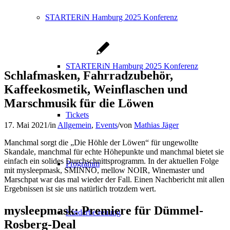
STARTERiN Hamburg 2025 Konferenz
STARTERiN Hamburg 2025 Konferenz
Schlafmasken, Fahrradzubehör,
Kaffeekosmetik, Weinflaschen und
Marschmusik für die Löwen
Tickets
17. Mai 2021
/
in
Allgemein
,
Events
/
von
Mathias Jäger
Manchmal sorgt die „Die Höhle der Löwen“ für ungewollte
Skandale, manchmal für echte Höhepunkte und manchmal bietet sie
einfach ein solides Durchschnittsprogramm. In der aktuellen Folge
Programm
mit mysleepmask, SMINNO, mellow NOIR, Winemaster und
Marschpat war das mal wieder der Fall. Einen Nachbericht mit allen
Ergebnissen ist sie uns natürlich trotzdem wert.
mysleepmask: Premiere für Dümmel-
Kinderbetreuung
Rosberg-Deal