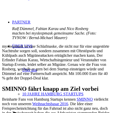
PARTNER
Ralf Dümmel, Fabian Karau und Nico Rosberg
machen bei mysleepmask gemeinsame Sache. (Foto:
TVNOW / Bernd-Michael Maurer)
ÜBER UNS
mysleepmask ist eine Schlafmaske, die nicht nur für eine ungestörte
Nachtruhe sorgen soll, sondern zusammen mit Ohrstöpseln und
Kühlpads auch Migräneattacken erträglicher machen kann, Der
Erfinder Fabian Karau, Wirtschaftsingenieur und Veranstalter von
Startup-Events, leidet selber an Migräne. Genau wie die Frau von
Rosberg, weshalb er gern bei dem Startup einsteigen würde und
Über uns
Dümmel auf eine Partnerschaft anspricht. Mit 100.000 Euro für 40
% geht der Doppel-Deal klar.
SMINNO fährt knapp am Ziel vorbei
10 JAHRE HAMBURG STARTUPS
Beinharte Fans von Hamburg Startups kennen
SMINNO
vielleicht
noch von unserem
Weihnachtsbasar 2016
. Die Idee einer
Freisprecheinrichtung für das Fahrrad ist also nicht ganz neu, doch
in der Zwischenzeit haben die aus Afghanistan stammenden Brüder