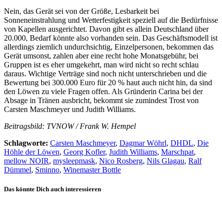
Nein, das Gerät sei von der Größe, Lesbarkeit bei
Sonneneinstrahlung und Wetterfestigkeit speziell auf die Bedürfnisse
von Kapellen ausgerichtet. Davon gibt es allein Deutschland über
20.000, Bedarf könnte also vorhanden sein. Das Geschäftsmodell ist
allerdings ziemlich undurchsichtig, Einzelpersonen, bekommen das
Gerät umsonst, zahlen aber eine recht hohe Monatsgebühr, bei
Gruppen ist es eher umgekehrt, man wird nicht so recht schlau
daraus. Wichtige Verträge sind noch nicht unterschrieben und die
Bewertung bei 300.000 Euro für 20 % haut auch nicht hin, da sind
den Löwen zu viele Fragen offen. Als Gründerin Carina bei der
Absage in Tränen ausbricht, bekommt sie zumindest Trost von
Carsten Maschmeyer und Judith Williams.
Beitragsbild: TVNOW / Frank W. Hempel
Schlagworte:
Carsten Maschmeyer
,
Dagmar Wöhrl
,
DHDL
,
Die
Höhle der Löwen
,
Georg Kofler
,
Judith Williams
,
Marschpat
,
mellow NOIR
,
mysleepmask
,
Nico Rosberg
,
Nils Glagau
,
Ralf
Dümmel
,
Sminno
,
Winemaster Bottle
Das könnte Dich auch interessieren