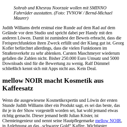
Sohrab und Khesrau Noorzaie wollen mit SMINNO
Fahrräder ausstatten. (Foto: TVNOW / Bernd-Michael
Maurer)
Judith Williams dreht erstmal eine Runde auf dem Rad auf dem
Gelände vor dem Studio und spricht dabei per Handy mit den
anderen Löwen. Damit ist zumindest der Beweis erbracht, dass die
Freisprechfunktion ihren Zweck erfüllt und der Klang gut ist. Georg
Kofler befürchtet allerdings, dass die vielen Funktionen im
Straßenverkehr zu sehr ablenken. Carsten Maschmeyer wiederum
gefallen die Zahlen nicht. Bisher 250.000 Euro Umsatz und 5000
Downloads sind für die Bewertung zu wenig. Ralf Dümmel
schließlich kennt sich mit Apps nicht aus. Kein Deal.
mellow NOIR macht Kosmetik aus
Kaffeesatz
Wenn die ausgewiesene Kosmetikexpertin und Löwin der ersten
Stunde Judith Williams über ein Produkt sagt, es sei das beste, das
ihr je in der Show vorgestellt worden sei, hat wohl jemand etwas
richtig gemacht. Dieser jemand heißt Julian Köster, ist
Chemieingenieur und nennt seine Hautpflegemarke
mellow NOIR
,
in Anlehnung an das „schwarze Gold“ Kaffee. Wichtigster