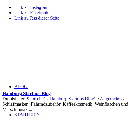
Link zu Instagram
Link zu Facebook
Link zu Rss dieser Seite
BLOG
Hamburg Startups Blog
Du bist hier:
Startseite
1
/
Hamburg Startups Blog
2
/
Allgemein
3
/
Schlafmasken, Fahrradzubehör, Kaffeekosmetik, Weinflaschen und
Marschmusik ...
STARTERiN