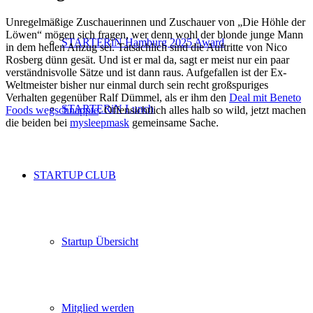
Unregelmäßige Zuschauerinnen und Zuschauer von „Die Höhle der
Löwen“ mögen sich fragen, wer denn wohl der blonde junge Mann
STARTERiN Hamburg 2025 Award
in dem hellen Anzug sei. Tatsächlich sind die Auftritte von Nico
Rosberg dünn gesät. Und ist er mal da, sagt er meist nur ein paar
verständnisvolle Sätze und ist dann raus. Aufgefallen ist der Ex-
Weltmeister bisher nur einmal durch sein recht großspuriges
Verhalten gegenüber Ralf Dümmel, als er ihm den
Deal mit Beneto
STARTERiN Lunch
Foods wegschnappte
. Offensichtlich alles halb so wild, jetzt machen
die beiden bei
mysleepmask
gemeinsame Sache.
STARTUP CLUB
Startup Übersicht
Mitglied werden