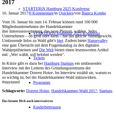
2017
STARTERiN Hamburg 2025 Konferenz
16. Januar 2017
/
0 Kommentare
/
in
Quickies
/
von
Bianca Koigke
Vom 16. Januar bis zum 14. Februar können rund 160 000
Mitgliedsunternehmen der Handelskammer
ihre Interessenvertretung, das neue Plenum, wählen. Jedes
STARTERiN Hamburg 2025 Konferenz
Unternehmen – ob groß oder klein – hat das gleiche Stimmgewicht.
Umfassende Infos zu Wahl gibt’s
hier
. Zudem bietet
Hansevalley
eine gute Übersicht mit dem Fragenkatalog zu den digitalen
Wahlprpüfsteinen und
Die Welt
bieten einen lesenswerten Artikel
mit: „Wer wählt, soll belohnt werden“.
Tickets
In Kürze gibt es dazu bei
Hamburg Startups
ein umfassendes
Interview mit der Leiterin des Gründungszentrums der
Handelskammer Doreen Hotze. Im Interview erzählt sie, warum es
so wichtig ist, bei der Handelskammer-Wahl mitzuwirken.
#staytuned
Programm
Schlagworte:
Doreen Hotze
,
Handelskammer-Wahl 2017
,
Startups
Das könnte Dich auch interessieren
Kinderbetreuung