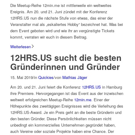
Die Meetup-Reihe 12min.me ist mittlerweile ein weltweites
Ereignis. Am 20. und 21. Juni zündet mit der Konferenz
12HRS.US nun die nächste Stufe von etwas, das einer der
Veranstalter mal als „eskaliertes Hobby“ bezeichnet hat. Was bei
dem Event geboten wird und wie ihr an vergünstigte Tickets
kommt, verraten wir euch in diesem Beitrag.
Weiterlesen
12HRS.US sucht die besten
Gründerinnen und Gründer
15. Mai 2019
/
in
Quickies
/
von
Mathias Jäger
Am 20. und 21. Juni feiert die Konferenz
12HRS.US
in Hamburg
ihre Premiere. Hervorgegangen ist das Event aus der inzwischen
weltweit erfolgreichen Meetup-Reihe
12min.me
. Einer der
Höhepunkte des zweitägigen Ereignisses wird die Verleihung des
12HRS.US-Award. Je ein Preis geht an die beste Gründerin und
den besten Gründer. Diese Persönlichkeiten müssen nicht
unbedingt ein kommerzielles Unternehmen gegründet haben,
auch Vereine oder soziale Projekte haben eine Chance. Der