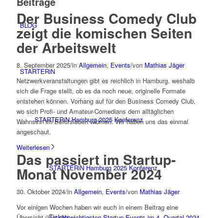
Beiträge
Der Business Comedy Club
BLOG
zeigt die komischen Seiten
der Arbeitswelt
8. September 2025
/
in
Allgemein
,
Events
/
von
Mathias Jäger
STARTERiN
Netzwerkveranstaltungen gibt es reichlich in Hamburg, weshalb
sich die Frage stellt, ob es da noch neue, originelle Formate
entstehen können. Vorhang auf für den Business Comedy Club,
wo sich Profi- und Amateur-Comedians dem alltäglichen
STARTERiN Hamburg 2025 Konferenz
Wahnsinn im Berufsleben widmen. Wir haben uns das einmal
angeschaut.
Weiterlesen
Das passiert im Startup-
STARTERiN Hamburg 2025 Konferenz
Monat November 2024
30. Oktober 2024
/
in
Allgemein
,
Events
/
von
Mathias Jäger
Vor einigen Wochen haben wir euch in einem Beitrag eine
Tickets
Übersicht über die
wichtigsten Startup-Events im 4. Quartal 2024