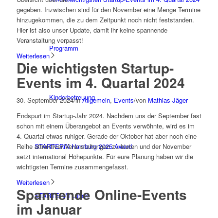
gegeben. Inzwischen sind für den November eine Menge Termine
hinzugekommen, die zu dem Zeitpunkt noch nicht feststanden.
Hier ist also unser Update, damit ihr keine spannende
Veranstaltung verpasst!
Programm
Weiterlesen
Die wichtigsten Startup-
Events im 4. Quartal 2024
Kinderbetreuung
30. September 2024
/
in
Allgemein
,
Events
/
von
Mathias Jäger
Endspurt im Startup-Jahr 2024. Nachdem uns der September fast
schon mit einem Überangebot an Events verwöhnte, wird es im
4. Quartal etwas ruhiger. Gerade der Oktober hat aber noch eine
STARTERiN Hamburg 2025 Award
Reihe attraktiver Veranstaltungen zu bieten und der November
setzt international Höhepunkte. Für eure Planung haben wir die
wichtigsten Termine zusammengefasst.
Weiterlesen
Spannende Online-Events
STARTERiN Lunch
im Januar