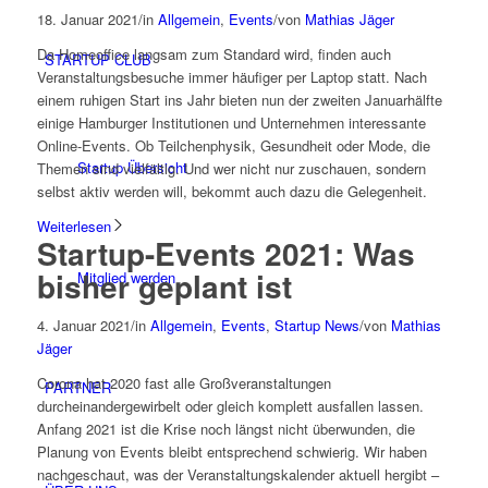
18. Januar 2021
/
in
Allgemein
,
Events
/
von
Mathias Jäger
Da Homeoffice langsam zum Standard wird, finden auch
STARTUP CLUB
Veranstaltungsbesuche immer häufiger per Laptop statt. Nach
einem ruhigen Start ins Jahr bieten nun der zweiten Januarhälfte
einige Hamburger Institutionen und Unternehmen interessante
Online-Events. Ob Teilchenphysik, Gesundheit oder Mode, die
Startup Übersicht
Themen sind vielfältig. Und wer nicht nur zuschauen, sondern
selbst aktiv werden will, bekommt auch dazu die Gelegenheit.
Weiterlesen
Startup-Events 2021: Was
bisher geplant ist
Mitglied werden
4. Januar 2021
/
in
Allgemein
,
Events
,
Startup News
/
von
Mathias
Jäger
Corona hat 2020 fast alle Großveranstaltungen
PARTNER
durcheinandergewirbelt oder gleich komplett ausfallen lassen.
Anfang 2021 ist die Krise noch längst nicht überwunden, die
Planung von Events bleibt entsprechend schwierig. Wir haben
nachgeschaut, was der Veranstaltungskalender aktuell hergibt –