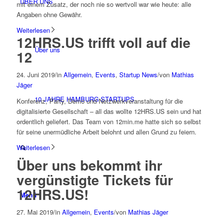
ÜBER UNS
mit einem Zusatz, der noch nie so wertvoll war wie heute: alle
Angaben ohne Gewähr.
Weiterlesen
12HRS.US trifft voll auf die
Über uns
12
24. Juni 2019
/
in
Allgemein
,
Events
,
Startup News
/
von
Mathias
Jäger
10 JAHRE HAMBURG STARTUPS
Konferenz, Party, Demo und Netzwerkveranstaltung für die
digitalisierte Gesellschaft – all das wollte 12HRS.US sein und hat
ordentlich geliefert. Das Team von 12min.me hatte sich so selbst
für seine unermüdliche Arbeit belohnt und allen Grund zu feiern.
Weiterlesen
Über uns bekommt ihr
vergünstigte Tickets für
12HRS.US!
Menü
27. Mai 2019
/
in
Allgemein
,
Events
/
von
Mathias Jäger