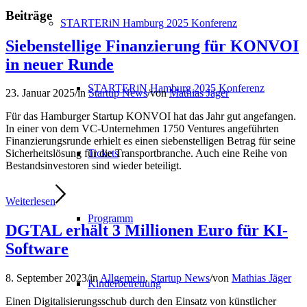
Beiträge
STARTERiN Hamburg 2025 Konferenz
Siebenstellige Finanzierung für KONVOI
in neuer Runde
STARTERiN Hamburg 2025 Konferenz
23. Januar 2025
/
in
Startup News
/
von
Mathias Jäger
Für das Hamburger Startup KONVOI hat das Jahr gut angefangen.
In einer von dem VC-Unternehmen 1750 Ventures angeführten
Finanzierungsrunde erhielt es einen siebenstelligen Betrag für seine
Tickets
Sicherheitslösung für die Transportbranche. Auch eine Reihe von
Bestandsinvestoren sind wieder beteiligt.
Weiterlesen
Programm
DGTAL erhält 3 Millionen Euro für KI-
Software
8. September 2023
/
in
Allgemein
,
Startup News
/
von
Mathias Jäger
Kinderbetreuung
Einen Digitalisierungsschub durch den Einsatz von künstlicher