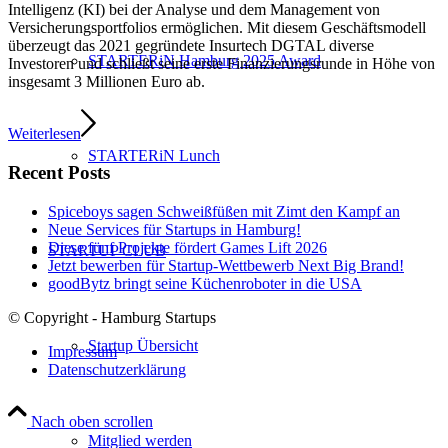
Intelligenz (KI) bei der Analyse und dem Management von
Versicherungsportfolios ermöglichen. Mit diesem Geschäftsmodell
überzeugt das 2021 gegründete Insurtech DGTAL diverse
STARTERiN Hamburg 2025 Award
Investoren und schließt seine erste Finanzierungsrunde in Höhe von
insgesamt 3 Millionen Euro ab.
Weiterlesen
STARTERiN Lunch
Recent Posts
Spiceboys sagen Schweißfüßen mit Zimt den Kampf an
Neue Services für Startups in Hamburg!
Diese fünf Projekte fördert Games Lift 2026
STARTUP CLUB
Jetzt bewerben für Startup-Wettbewerb Next Big Brand!
goodBytz bringt seine Küchenroboter in die USA
© Copyright - Hamburg Startups
Startup Übersicht
Impressum
Datenschutzerklärung
Nach oben scrollen
Mitglied werden