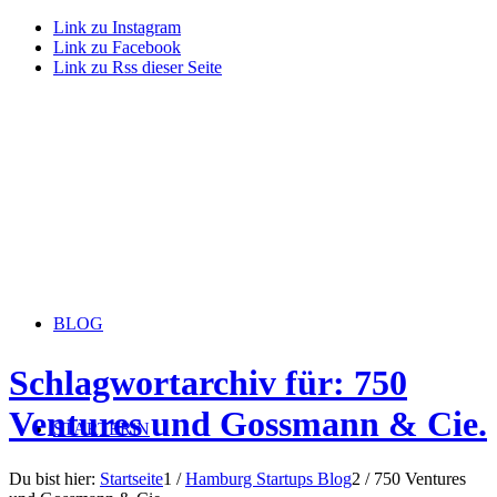
Link zu Instagram
Link zu Facebook
Link zu Rss dieser Seite
BLOG
Schlagwortarchiv für: 750
Ventures und Gossmann & Cie.
STARTERiN
Du bist hier:
Startseite
1
/
Hamburg Startups Blog
2
/
750 Ventures