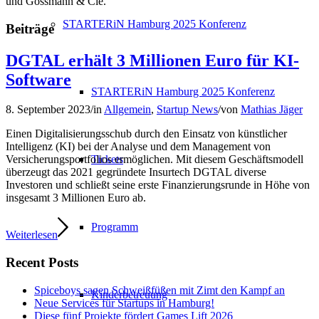
und Gossmann & Cie.
STARTERiN Hamburg 2025 Konferenz
Beiträge
DGTAL erhält 3 Millionen Euro für KI-
Software
STARTERiN Hamburg 2025 Konferenz
8. September 2023
/
in
Allgemein
,
Startup News
/
von
Mathias Jäger
Einen Digitalisierungsschub durch den Einsatz von künstlicher
Intelligenz (KI) bei der Analyse und dem Management von
Tickets
Versicherungsportfolios ermöglichen. Mit diesem Geschäftsmodell
überzeugt das 2021 gegründete Insurtech DGTAL diverse
Investoren und schließt seine erste Finanzierungsrunde in Höhe von
insgesamt 3 Millionen Euro ab.
Programm
Weiterlesen
Recent Posts
Spiceboys sagen Schweißfüßen mit Zimt den Kampf an
Kinderbetreuung
Neue Services für Startups in Hamburg!
Diese fünf Projekte fördert Games Lift 2026