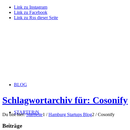
Link zu Instagram
Link zu Facebook
Link zu Rss dieser Seite
BLOG
Schlagwortarchiv für: Cosonify
STARTERiN
Du bist hier:
Startseite
1
/
Hamburg Startups Blog
2
/
Cosonify
Beiträge