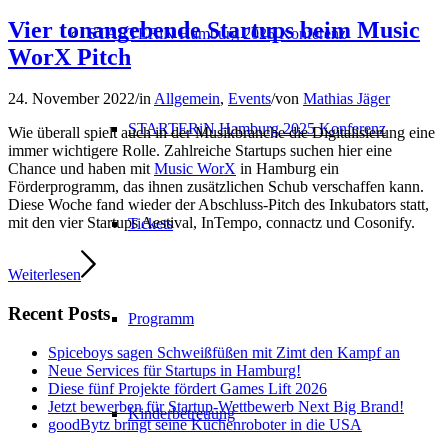
Vier tonangebende Startups beim Music
STARTERiN Hamburg 2025 Konferenz
WorX Pitch
24. November 2022
/
in
Allgemein
,
Events
/
von
Mathias Jäger
STARTERiN Hamburg 2025 Konferenz
Wie überall spielt auch in der Musikbranche die Digitalisierung eine
immer wichtigere Rolle. Zahlreiche Startups suchen hier eine
Chance und haben mit
Music WorX
in Hamburg ein
Förderprogramm, das ihnen zusätzlichen Schub verschaffen kann.
Diese Woche fand wieder der Abschluss-Pitch des Inkubators statt,
mit den vier Startups Aestival, InTempo, connactz und Cosonify.
Tickets
Weiterlesen
Recent Posts
Programm
Spiceboys sagen Schweißfüßen mit Zimt den Kampf an
Neue Services für Startups in Hamburg!
Diese fünf Projekte fördert Games Lift 2026
Jetzt bewerben für Startup-Wettbewerb Next Big Brand!
Kinderbetreuung
goodBytz bringt seine Küchenroboter in die USA